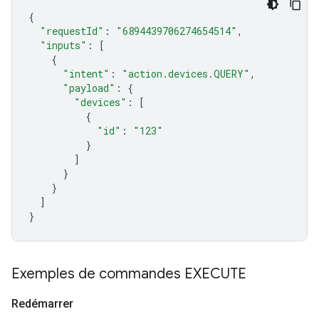
{
"requestId"
:
"6894439706274654514"
,
"inputs"
:
[
{
"intent"
:
"action.devices.QUERY"
,
"payload"
:
{
"devices"
:
[
{
"id"
:
"123"
}
]
}
}
]
}
Exemples de commandes EXECUTE
Redémarrer