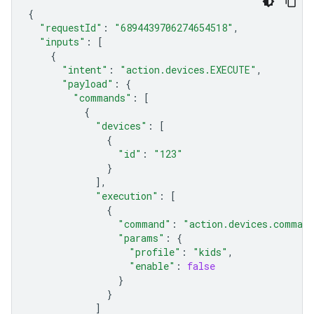
{
"requestId"
:
"6894439706274654518"
,
"inputs"
:
[
{
"intent"
:
"action.devices.EXECUTE"
,
"payload"
:
{
"commands"
:
[
{
"devices"
:
[
{
"id"
:
"123"
}
],
"execution"
:
[
{
"command"
:
"action.devices.command
"params"
:
{
"profile"
:
"kids"
,
"enable"
:
false
}
}
]