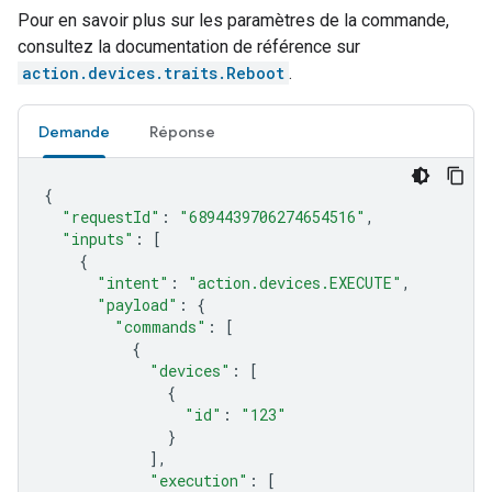
Pour en savoir plus sur les paramètres de la commande,
consultez la documentation de référence sur
action.devices.traits.Reboot
.
Demande
Réponse
{
"requestId"
:
"6894439706274654516"
,
"inputs"
:
[
{
"intent"
:
"action.devices.EXECUTE"
,
"payload"
:
{
"commands"
:
[
{
"devices"
:
[
{
"id"
:
"123"
}
],
"execution"
:
[