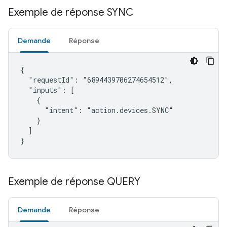
Exemple de réponse SYNC
Demande
Réponse
{

  "requestId": "6894439706274654512",

  "inputs": [

    {

      "intent": "action.devices.SYNC"

    }

  ]

}
Exemple de réponse QUERY
Demande
Réponse