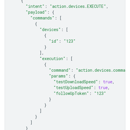
{
"intent"
:
"action.devices.EXECUTE"
,
"payload"
:
{
"commands"
:
[
{
"devices"
:
[
{
"id"
:
"123"
}
],
"execution"
:
[
{
"command"
:
"action.devices.command
"params"
:
{
"testDownloadSpeed"
:
true
,
"testUploadSpeed"
:
true
,
"followUpToken"
:
"123"
}
}
]
}
]
}