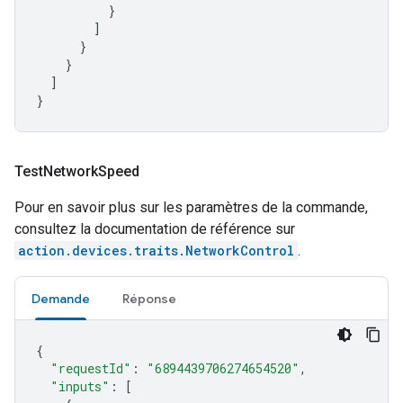
}
]
}
}
]
}
Test
Network
Speed
Pour en savoir plus sur les paramètres de la commande,
consultez la documentation de référence sur
action.devices.traits.NetworkControl
.
Demande
Réponse
{
"requestId"
:
"6894439706274654520"
,
"inputs"
:
[