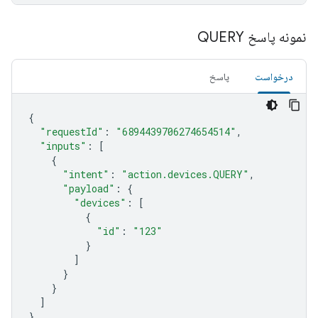
نمونه پاسخ QUERY
درخواست
پاسخ
{
"requestId"
:
"6894439706274654514"
,
"inputs"
:
[
{
"intent"
:
"action.devices.QUERY"
,
"payload"
:
{
"devices"
:
[
{
"id"
:
"123"
}
]
}
}
]
}