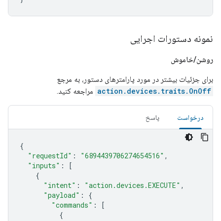
نمونه دستورات اجرایی
روشن
/
خاموش
برای جزئیات بیشتر در مورد پارامترهای دستور، به مرجع
action.devices.traits.OnOff
مراجعه کنید.
درخواست
پاسخ
{
"requestId"
:
"6894439706274654516"
,
"inputs"
:
[
{
"intent"
:
"action.devices.EXECUTE"
,
"payload"
:
{
"commands"
:
[
{