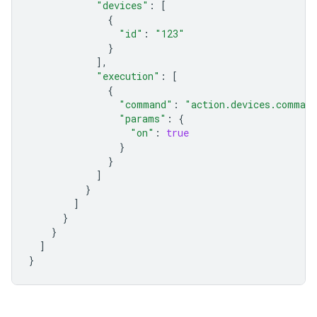
"devices"
:
[
{
"id"
:
"123"
}
],
"execution"
:
[
{
"command"
:
"action.devices.comman
"params"
:
{
"on"
:
true
}
}
]
}
]
}
}
]
}