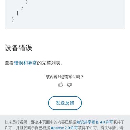
}
}
]
}
设备错误
查看
错误和异常
的完整列表。
该内容对您有帮助吗？
发送反馈
如未另行说明，那么本页面中的内容已根据
知识共享署名 4.0 许可
获得了
许可，并且代码示例已根据
Apache 2.0 许可
获得了许可。有关详情，请