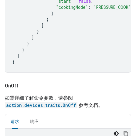
"start"
:
false
,
"cookingMode"
:
"PRESSURE_COOK"
}
}
]
}
]
}
}
]
}
On
Off
如需详细了解命令参数，请参阅
action.devices.traits.OnOff
参考文档。
请求
响应