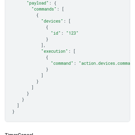
"payload"
:
{
"commands"
:
[
{
"devices"
:
[
{
"id"
:
"123"
}
],
"execution"
:
[
{
"command"
:
"action.devices.comman
}
]
}
]
}
}
]
}