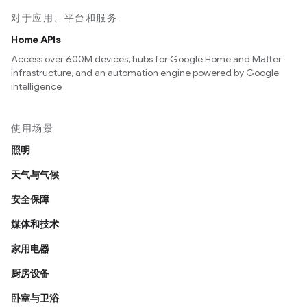
对于应用、平台和服务
Home APIs
Access over 600M devices, hubs for Google Home and Matter
infrastructure, and an automation engine powered by Google
intelligence
使用场景
照明
天气与气候
安全保障
媒体和技术
家用电器
厨房设备
卧室与卫浴