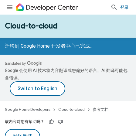
登录
Cloud-to-cloud
迁移到 Google Home 开发者中心已完成。
Google 会使用 AI 技术将内容翻译成您偏好的语言。AI 翻译可能包
含错误。
Google Home Developers
Cloud-to-cloud
参考文档
该内容对您有帮助吗？