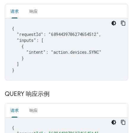
请求
响应
{

  "requestId": "6894439706274654512",

  "inputs": [

    {

      "intent": "action.devices.SYNC"

    }

  ]

}
QUERY 响应示例
请求
响应
{