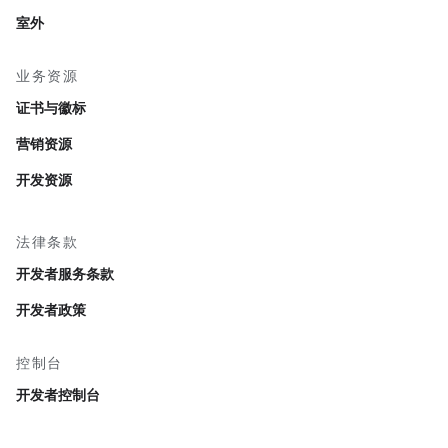
室外
业务资源
证书与徽标
营销资源
开发资源
法律条款
开发者服务条款
开发者政策
控制台
开发者控制台