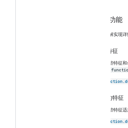
Door
Doorbell
Drawer
设备功能
Dryer
Fan
如需了解实现详情
Faucet
Fireplace
必需特征
Freezer
Fryer
如果这些特征和命
Game console
误代码
functi
Garage door
Gate
action.d
Grill
Heater
推荐的特征
Hood
Humidifier
如果这些特征适
Kettle
Light
action.d
Lock