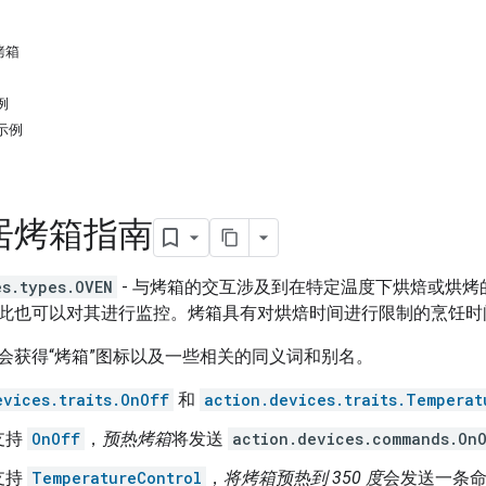
烤箱
例
令示例
居烤箱指南
es.types.OVEN
- 与烤箱的交互涉及到在特定温度下烘焙或烘
此也可以对其进行监控。烤箱具有对烘焙时间进行限制的烹饪时
会获得“烤箱”图标以及一些相关的同义词和别名。
evices.traits.OnOff
和
action.devices.traits.Temperat
支持
OnOff
，
预热烤箱
将发送
action.devices.commands.On
支持
TemperatureControl
，
将烤箱预热到 350 度
会发送一条