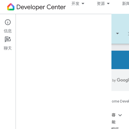
开发
资源
新
Cloud-to-cloud
信息
开始使用
学习
开发
参考文档
聊天
所有设备类型
所有设备特征
参考文件
Google Home Deve
Device types
Air conditioning unit
本页内容
Air cooler
设备功能
Air freshener
必需特征