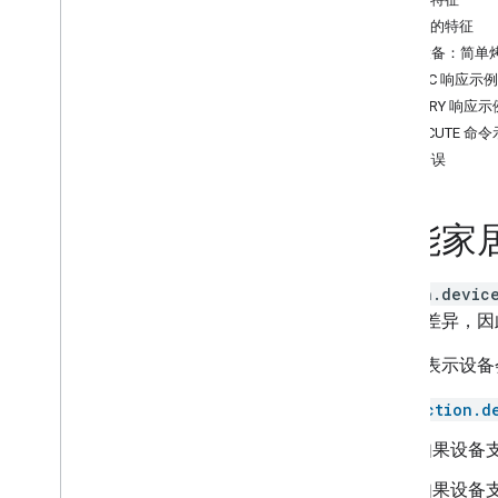
Air purifier
推荐的特征
Audio-Video Receiver
示例设备：简单
Awning
SYNC 响应示例
Bathtub
QUERY 响应示
Bed
EXECUTE 命
Blanket
设备错误
Blinds
Blender
Boiler
智能家
Camera
Carbon monoxide detector
action.devic
Charger
会出现差异，因
Closet
Coffee maker
此类型表示设备
Cooktop
Curtain
对于
action.d
Dehumidifier
如果设备
Dehydrator
Dishwasher
如果设备