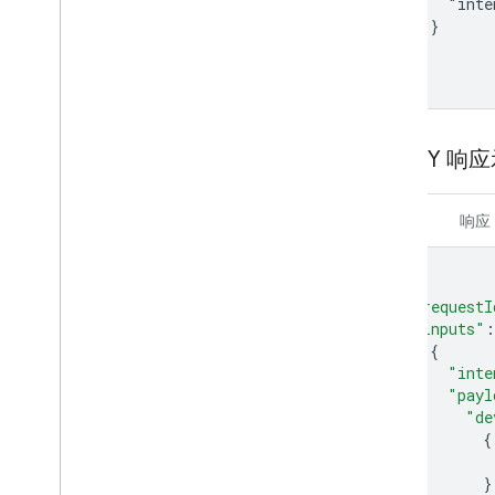
Set-top box
      "inte
    }

Shower
  ]

Shutter
}
Smoke detector
Speaker
Soundbar
QUERY 响
Sous vide
Sprinkler
Stand mixer
请求
响应
Streaming box
Streaming soundbar
{
Streaming stick
"requestI
Switch
"inputs"
:
Television
{
"inte
Thermostat
"payl
Vacuum
"de
Valve
{
Washer
Water heater
}