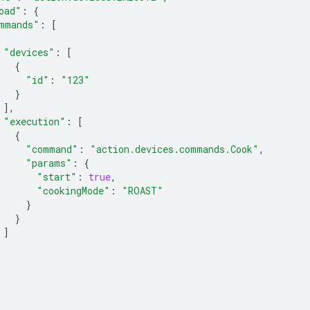
oad"
:
{
mmands"
:
[
"devices"
:
[
{
"id"
:
"123"
}
],
"execution"
:
[
{
"command"
:
"action.devices.commands.Cook"
,
"params"
:
{
"start"
:
true
,
"cookingMode"
:
"ROAST"
}
}
]