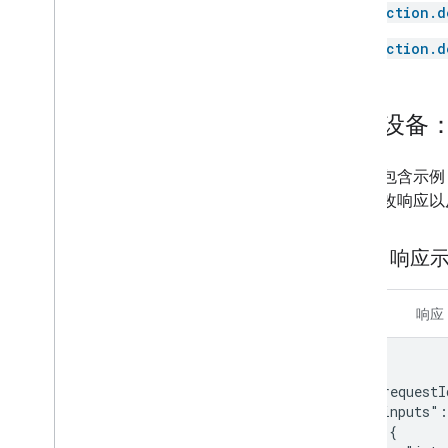
action.d
Media remote
Microwave
action.d
Mop
Mower
Multicooker
示例设备
Network
Outlet
本部分包含示例 
Oven
应地修改响应以
Pergola
Pet Feeder
SYNC 响应
Pressure cooker
Pump
Radiator
请求
响应
Refrigerator
Router
{

Scene
  "requestI
Sensor
  "inputs":
Security system
    {
