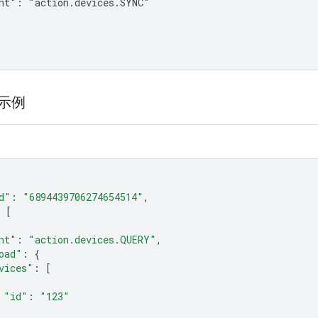
nt": "action.devices.SYNC"

应示例
d"
:
"6894439706274654514"
,
[
nt"
:
"action.devices.QUERY"
,
oad"
:
{
vices"
:
[
"id"
:
"123"