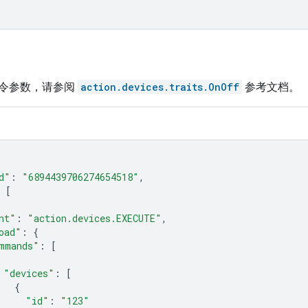
令参数，请参阅
action.devices.traits.OnOff
参考文档。
d"
:
"6894439706274654518"
,
[
nt"
:
"action.devices.EXECUTE"
,
oad"
:
{
mmands"
:
[
"devices"
:
[
{
"id"
:
"123"