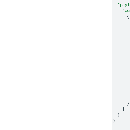
"payl
"co
{
}
]
}
}
]