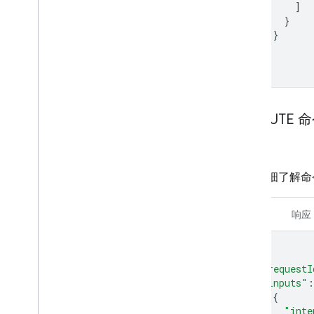
]
Water purifier
}
Water softener
}
Window
]
Yogurt maker
}
Device traits
Home Graph REST API
Home Graph RPC API
EXECUTE 
Intents
Local Home SDK
库克
如需详细了解命
请求
响应
{
"requestI
"inputs"
:
{
"inte