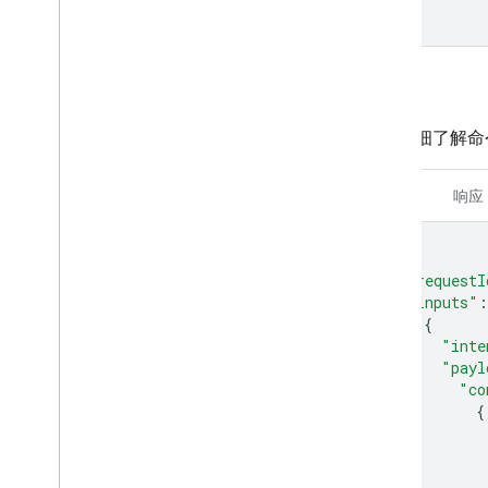
}
On
Off
如需详细了解命
请求
响应
{
"requestI
"inputs"
:
{
"inte
"payl
"co
{