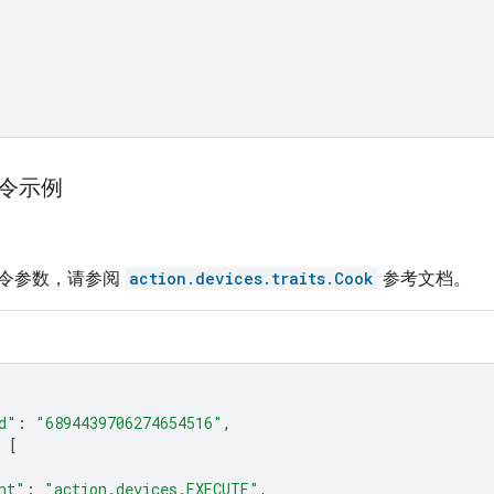
命令示例
令参数，请参阅
action.devices.traits.Cook
参考文档。
d"
:
"6894439706274654516"
,
[
nt"
:
"action.devices.EXECUTE"
,