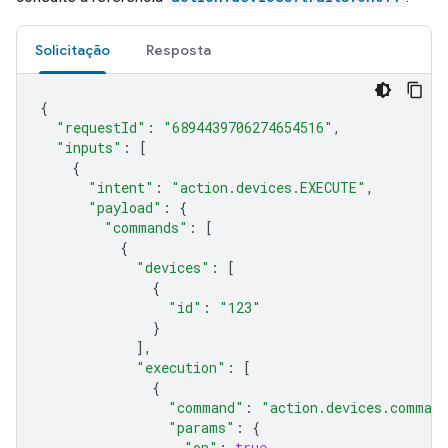
Solicitação
Resposta
{
"requestId"
:
"6894439706274654516"
,
"inputs"
:
[
{
"intent"
:
"action.devices.EXECUTE"
,
"payload"
:
{
"commands"
:
[
{
"devices"
:
[
{
"id"
:
"123"
}
],
"execution"
:
[
{
"command"
:
"action.devices.comman
"params"
:
{
"on"
:
true