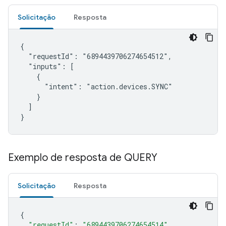
Solicitação
Resposta
{

  "requestId": "6894439706274654512",

  "inputs": [

    {

      "intent": "action.devices.SYNC"

    }

  ]

}
Exemplo de resposta de QUERY
Solicitação
Resposta
{
"requestId"
:
"6894439706274654514"
,