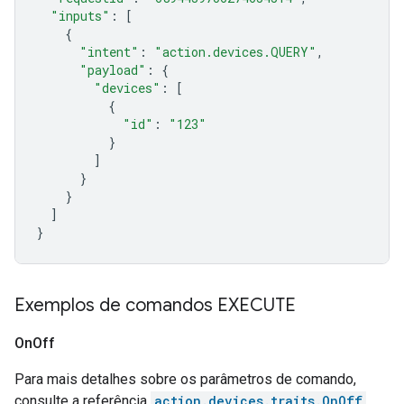
"inputs"
:
[
{
"intent"
:
"action.devices.QUERY"
,
"payload"
:
{
"devices"
:
[
{
"id"
:
"123"
}
]
}
}
]
}
Exemplos de comandos EXECUTE
On
Off
Para mais detalhes sobre os parâmetros de comando,
consulte a referência
action.devices.traits.OnOff
.