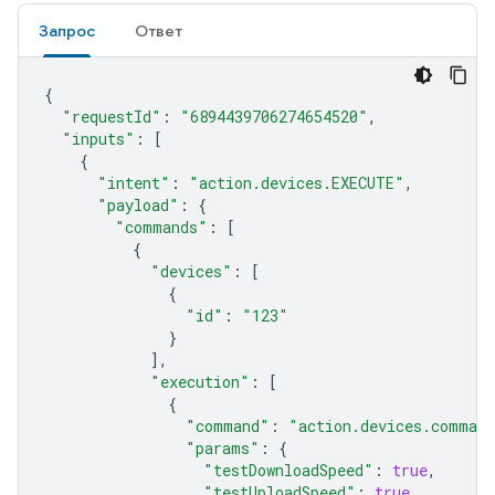
Запрос
Ответ
{
"requestId"
:
"6894439706274654520"
,
"inputs"
:
[
{
"intent"
:
"action.devices.EXECUTE"
,
"payload"
:
{
"commands"
:
[
{
"devices"
:
[
{
"id"
:
"123"
}
],
"execution"
:
[
{
"command"
:
"action.devices.command
"params"
:
{
"testDownloadSpeed"
:
true
,
"testUploadSpeed"
:
true
,