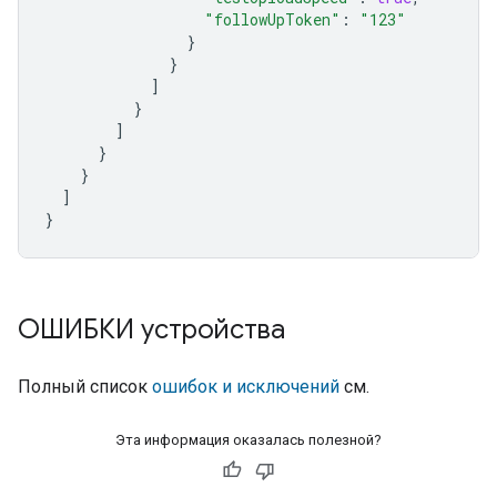
"followUpToken"
:
"123"
}
}
]
}
]
}
}
]
}
ОШИБКИ устройства
Полный список
ошибок и исключений
см.
Эта информация оказалась полезной?