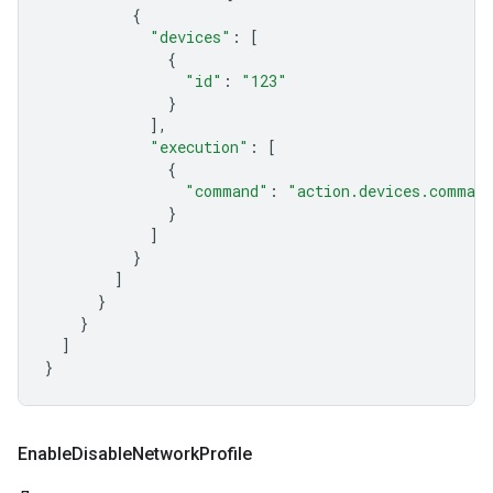
{
"devices"
:
[
{
"id"
:
"123"
}
],
"execution"
:
[
{
"command"
:
"action.devices.command
}
]
}
]
}
}
]
}
Enable
Disable
Network
Profile