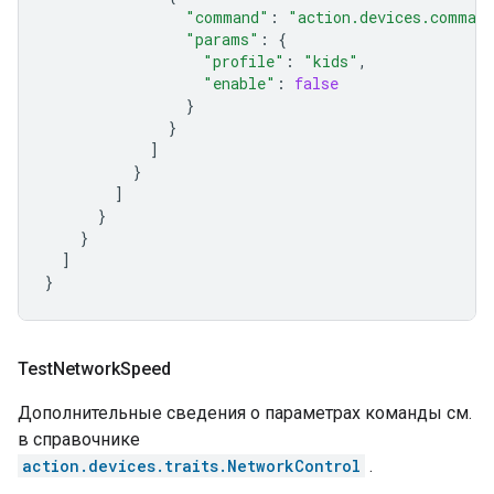
"command"
:
"action.devices.command
"params"
:
{
"profile"
:
"kids"
,
"enable"
:
false
}
}
]
}
]
}
}
]
}
Test
Network
Speed
Дополнительные сведения о параметрах команды см.
в справочнике
action.devices.traits.NetworkControl
.