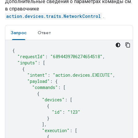
Дополнительные сведения о параметрах команды см.
в справочнике
action.devices.traits.NetworkControl
.
Запрос
Ответ
{
"requestId"
:
"6894439706274654518"
,
"inputs"
:
[
{
"intent"
:
"action.devices.EXECUTE"
,
"payload"
:
{
"commands"
:
[
{
"devices"
:
[
{
"id"
:
"123"
}
],
"execution"
:
[
{