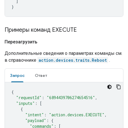
]
}
Примеры команд EXECUTE
Перезагрузить
Дополнительные сведения о параметрах команды см.
в справочнике
action.devices.traits.Reboot
.
Запрос
Ответ
{
"requestId"
:
"6894439706274654516"
,
"inputs"
:
[
{
"intent"
:
"action.devices.EXECUTE"
,
"payload"
:
{
"commands"
:
[