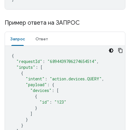
Пример ответа на ЗАПРОС
Запрос
Ответ
{
"requestId"
:
"6894439706274654514"
,
"inputs"
:
[
{
"intent"
:
"action.devices.QUERY"
,
"payload"
:
{
"devices"
:
[
{
"id"
:
"123"
}
]
}
}