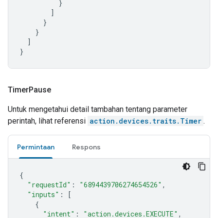
}
]
}
}
]
}
Timer
Pause
Untuk mengetahui detail tambahan tentang parameter
perintah, lihat referensi
action.devices.traits.Timer
.
Permintaan
Respons
{
"requestId"
:
"6894439706274654526"
,
"inputs"
:
[
{
"intent"
:
"action.devices.EXECUTE"
,