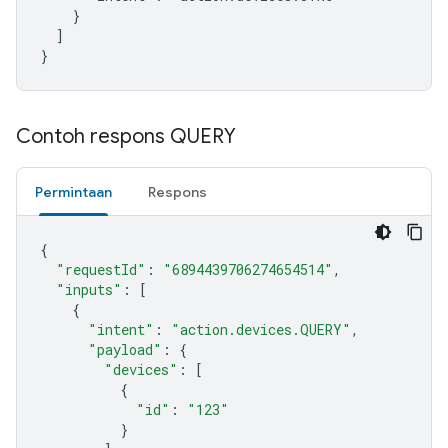
    }

  ]

}
Contoh respons QUERY
Permintaan
Respons
{
"requestId"
:
"6894439706274654514"
,
"inputs"
:
[
{
"intent"
:
"action.devices.QUERY"
,
"payload"
:
{
"devices"
:
[
{
"id"
:
"123"
}