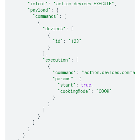
"intent"
:
"action.devices.EXECUTE"
,
"payload"
:
{
"commands"
:
[
{
"devices"
:
[
{
"id"
:
"123"
}
],
"execution"
:
[
{
"command"
:
"action.devices.comman
"params"
:
{
"start"
:
true
,
"cookingMode"
:
"COOK"
}
}
]
}
]
}
}