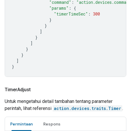
"command"
:
"action.devices.comman
"params"
:
{
"timerTimeSec"
:
300
}
}
]
}
]
}
}
]
}
Timer
Adjust
Untuk mengetahui detail tambahan tentang parameter
perintah, lihat referensi
action.devices.traits.Timer
.
Permintaan
Respons