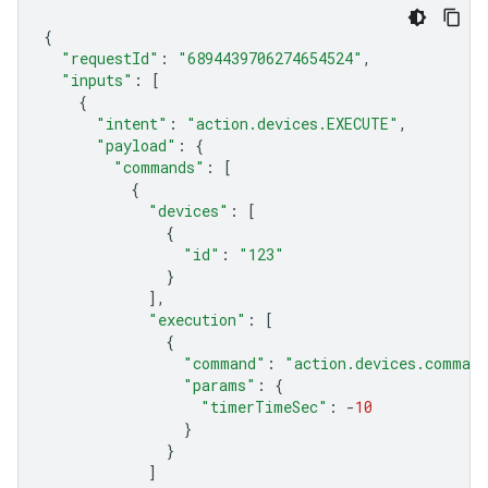
{
"requestId"
:
"6894439706274654524"
,
"inputs"
:
[
{
"intent"
:
"action.devices.EXECUTE"
,
"payload"
:
{
"commands"
:
[
{
"devices"
:
[
{
"id"
:
"123"
}
],
"execution"
:
[
{
"command"
:
"action.devices.comman
"params"
:
{
"timerTimeSec"
:
-
10
}
}
]