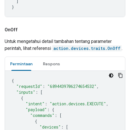
]
}
On
Off
Untuk mengetahui detail tambahan tentang parameter
perintah, lihat referensi
action.devices.traits.OnOff
.
Permintaan
Respons
{
"requestId"
:
"6894439706274654532"
,
"inputs"
:
[
{
"intent"
:
"action.devices.EXECUTE"
,
"payload"
:
{
"commands"
:
[
{
"devices"
:
[