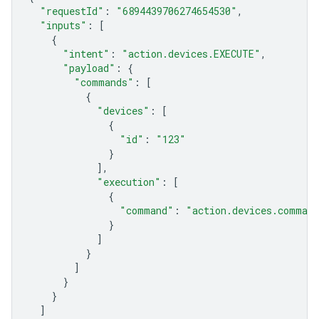
"requestId"
:
"6894439706274654530"
,
"inputs"
:
[
{
"intent"
:
"action.devices.EXECUTE"
,
"payload"
:
{
"commands"
:
[
{
"devices"
:
[
{
"id"
:
"123"
}
],
"execution"
:
[
{
"command"
:
"action.devices.comman
}
]
}
]
}
}
]