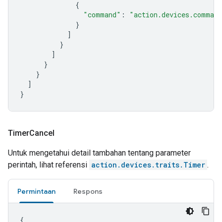
{
"command"
:
"action.devices.comman
}
]
}
]
}
}
]
}
Timer
Cancel
Untuk mengetahui detail tambahan tentang parameter
perintah, lihat referensi
action.devices.traits.Timer
.
Permintaan
Respons
{