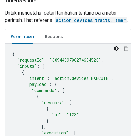
Timer
Resume
Untuk mengetahui detail tambahan tentang parameter
perintah, lihat referensi
action.devices.traits.Timer
.
Permintaan
Respons
{
"requestId"
:
"6894439706274654528"
,
"inputs"
:
[
{
"intent"
:
"action.devices.EXECUTE"
,
"payload"
:
{
"commands"
:
[
{
"devices"
:
[
{
"id"
:
"123"
}
],
"execution"
:
[