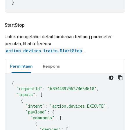
}
Start
Stop
Untuk mengetahui detail tambahan tentang parameter
perintah, lihat referensi
action.devices.traits.StartStop
.
Permintaan
Respons
{
"requestId"
:
"6894439706274654518"
,
"inputs"
:
[
{
"intent"
:
"action.devices.EXECUTE"
,
"payload"
:
{
"commands"
:
[
{
"devices"
:
[