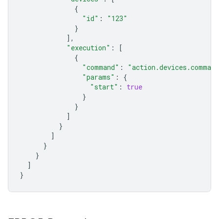
{
"id"
:
"123"
}
],
"execution"
:
[
{
"command"
:
"action.devices.command
"params"
:
{
"start"
:
true
}
}
]
}
]
}
}
]
}