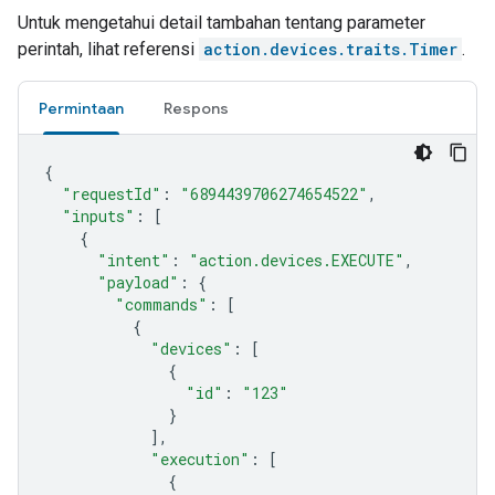
Untuk mengetahui detail tambahan tentang parameter
perintah, lihat referensi
action.devices.traits.Timer
.
Permintaan
Respons
{
"requestId"
:
"6894439706274654522"
,
"inputs"
:
[
{
"intent"
:
"action.devices.EXECUTE"
,
"payload"
:
{
"commands"
:
[
{
"devices"
:
[
{
"id"
:
"123"
}
],
"execution"
:
[
{