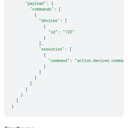
"payload"
:
{
"commands"
:
[
{
"devices"
:
[
{
"id"
:
"123"
}
],
"execution"
:
[
{
"command"
:
"action.devices.comman
}
]
}
]
}
}
]
}