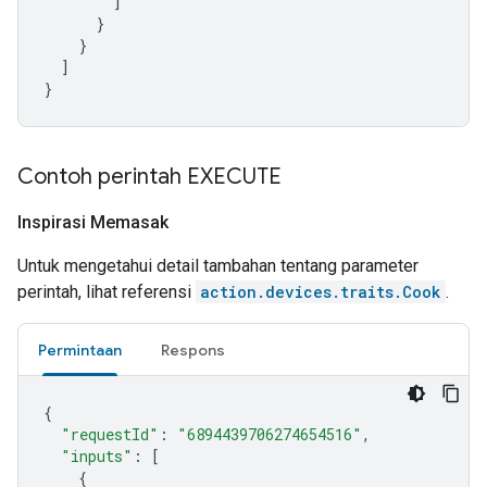
]
}
}
]
}
Contoh perintah EXECUTE
Inspirasi Memasak
Untuk mengetahui detail tambahan tentang parameter
perintah, lihat referensi
action.devices.traits.Cook
.
Permintaan
Respons
{
"requestId"
:
"6894439706274654516"
,
"inputs"
:
[
{