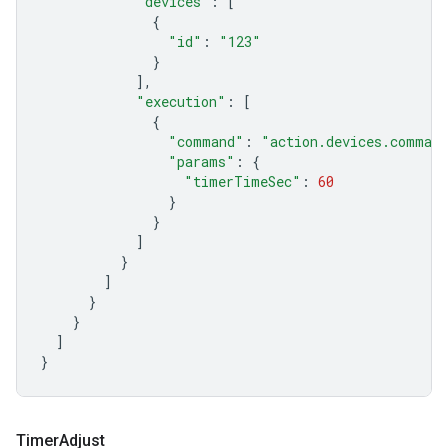
"devices"
:
[
{
"id"
:
"123"
}
],
"execution"
:
[
{
"command"
:
"action.devices.comman
"params"
:
{
"timerTimeSec"
:
60
}
}
]
}
]
}
}
]
}
Timer
Adjust