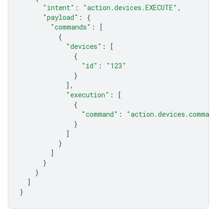
"intent"
:
"action.devices.EXECUTE"
,
"payload"
:
{
"commands"
:
[
{
"devices"
:
[
{
"id"
:
"123"
}
],
"execution"
:
[
{
"command"
:
"action.devices.comman
}
]
}
]
}
}
]
}