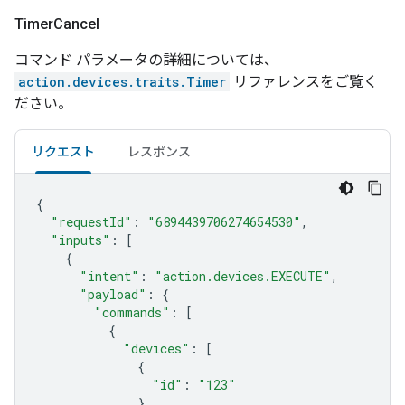
Timer
Cancel
コマンド パラメータの詳細については、
action.devices.traits.Timer
リファレンスをご覧く
ださい。
リクエスト
レスポンス
{
"requestId"
:
"6894439706274654530"
,
"inputs"
:
[
{
"intent"
:
"action.devices.EXECUTE"
,
"payload"
:
{
"commands"
:
[
{
"devices"
:
[
{
"id"
:
"123"
}