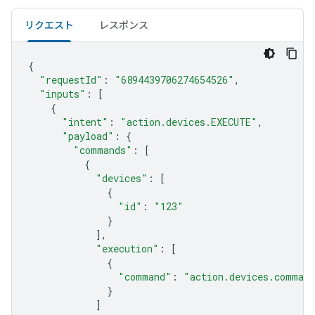
リクエスト
レスポンス
{
"requestId"
:
"6894439706274654526"
,
"inputs"
:
[
{
"intent"
:
"action.devices.EXECUTE"
,
"payload"
:
{
"commands"
:
[
{
"devices"
:
[
{
"id"
:
"123"
}
],
"execution"
:
[
{
"command"
:
"action.devices.comman
}
]