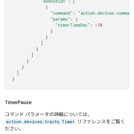
"execution"
:
[
{
"command"
:
"action.devices.comman
"params"
:
{
"timerTimeSec"
:
-
10
}
}
]
}
]
}
}
]
}
Timer
Pause
コマンド パラメータの詳細については、
action.devices.traits.Timer
リファレンスをご覧く
ださい。