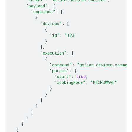
"payload"
:
{
"commands"
:
[
{
"devices"
:
[
{
"id"
:
"123"
}
],
"execution"
:
[
{
"command"
:
"action.devices.comman
"params"
:
{
"start"
:
true
,
"cookingMode"
:
"MICROWAVE"
}
}
]
}
]
}
}
]