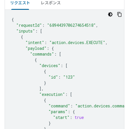
リクエスト
レスポンス
{
"requestId"
:
"6894439706274654518"
,
"inputs"
:
[
{
"intent"
:
"action.devices.EXECUTE"
,
"payload"
:
{
"commands"
:
[
{
"devices"
:
[
{
"id"
:
"123"
}
],
"execution"
:
[
{
"command"
:
"action.devices.command
"params"
:
{
"start"
:
true
}
}