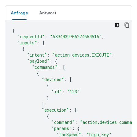
Anfrage
Antwort
{
"requestId"
:
"6894439706274654516"
,
"inputs"
:
[
{
"intent"
:
"action.devices.EXECUTE"
,
"payload"
:
{
"commands"
:
[
{
"devices"
:
[
{
"id"
:
"123"
}
],
"execution"
:
[
{
"command"
:
"action.devices.comman
"params"
:
{
"fanSpeed"
:
"high_key"