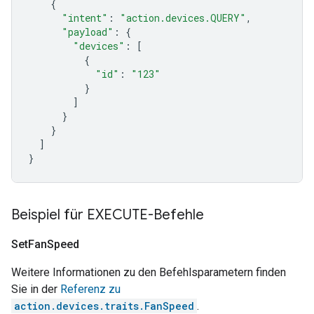
{
"intent"
:
"action.devices.QUERY"
,
"payload"
:
{
"devices"
:
[
{
"id"
:
"123"
}
]
}
}
]
}
Beispiel für EXECUTE-Befehle
Set
Fan
Speed
Weitere Informationen zu den Befehlsparametern finden
Sie in der
Referenz zu
action.devices.traits.FanSpeed
.