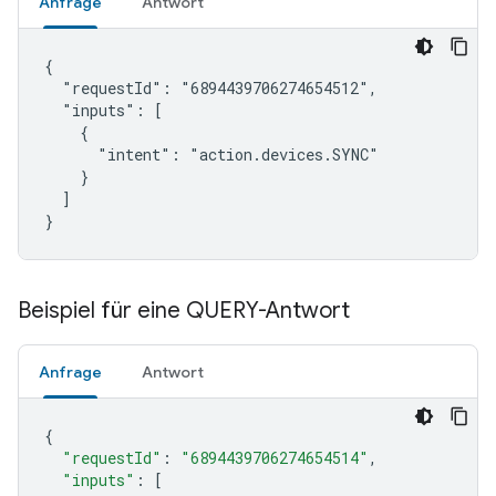
Anfrage
Antwort
{

  "requestId": "6894439706274654512",

  "inputs": [

    {

      "intent": "action.devices.SYNC"

    }

  ]

}
Beispiel für eine QUERY-Antwort
Anfrage
Antwort
{
"requestId"
:
"6894439706274654514"
,
"inputs"
:
[