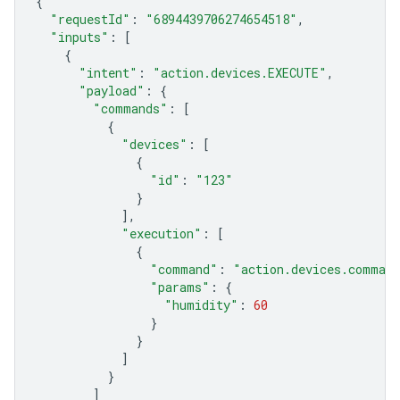
{
"requestId"
:
"6894439706274654518"
,
"inputs"
:
[
{
"intent"
:
"action.devices.EXECUTE"
,
"payload"
:
{
"commands"
:
[
{
"devices"
:
[
{
"id"
:
"123"
}
],
"execution"
:
[
{
"command"
:
"action.devices.comman
"params"
:
{
"humidity"
:
60
}
}
]
}
]