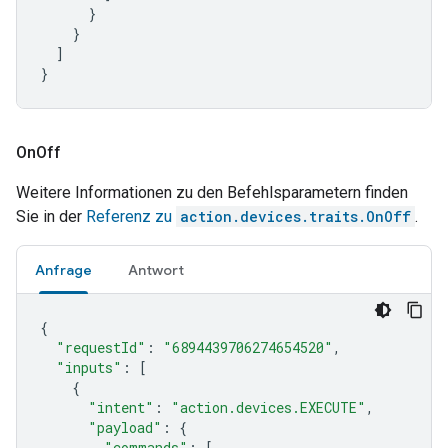
}
}
]
}
On
Off
Weitere Informationen zu den Befehlsparametern finden
Sie in der
Referenz zu
action.devices.traits.OnOff
.
Anfrage
Antwort
{
"requestId"
:
"6894439706274654520"
,
"inputs"
:
[
{
"intent"
:
"action.devices.EXECUTE"
,
"payload"
:
{
"commands"
:
[