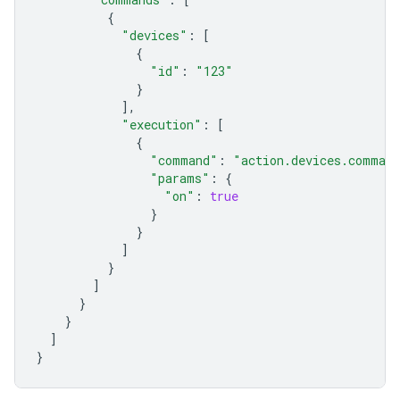
{
"devices"
:
[
{
"id"
:
"123"
}
],
"execution"
:
[
{
"command"
:
"action.devices.comman
"params"
:
{
"on"
:
true
}
}
]
}
]
}
}
]
}