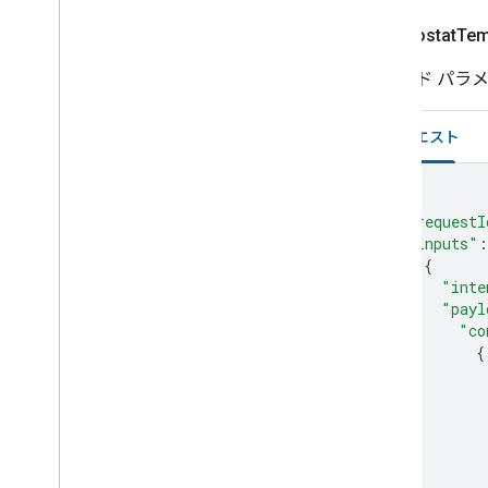
Thermostat
Tem
コマンド パラ
リクエスト
{
"requestI
"inputs"
:
{
"inte
"payl
"co
{