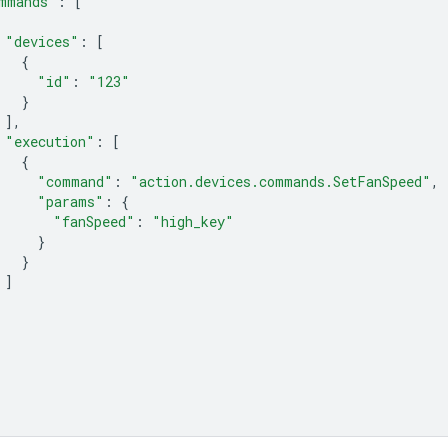
mmands"
:
[
"devices"
:
[
{
"id"
:
"123"
}
],
"execution"
:
[
{
"command"
:
"action.devices.commands.SetFanSpeed"
,
"params"
:
{
"fanSpeed"
:
"high_key"
}
}
]