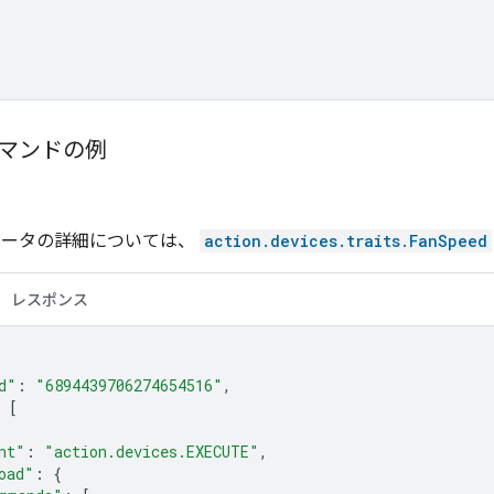
 コマンドの例
メータの詳細については、
action.devices.traits.FanSpeed
レスポンス
d"
:
"6894439706274654516"
,
[
nt"
:
"action.devices.EXECUTE"
,
oad"
:
{