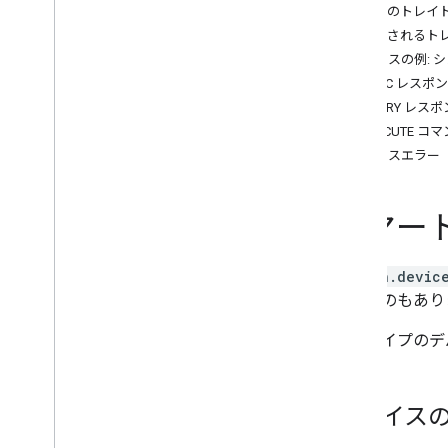
Air purifier
必須のトレイ
Audio-Video Receiver
推奨されるト
Awning
デバイスの例: 
Bathtub
SYNC レスポ
Bed
QUERY レス
Blanket
EXECUTE コ
Blinds
デバイスエラー
Blender
Boiler
スマー
Camera
Carbon monoxide detector
Charger
action.devic
Closet
ないものもあり
Coffee maker
Cooktop
このタイプのデ
Curtain
Dehumidifier
Dehydrator
デバイス
Dishwasher