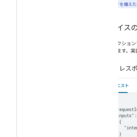
温度制御モードを備え
Media remote
Microwave
Mop
デバイスの
Mower
Multicooker
Network
このセクション
Outlet
を示します。実
Oven
Pergola
SYNC レス
Pet Feeder
Pressure cooker
リクエスト
Pump
Radiator
Refrigerator
{

Router
  "requestI
  "inputs":
Scene
    {

Sensor
      "inte
Security system
    }
