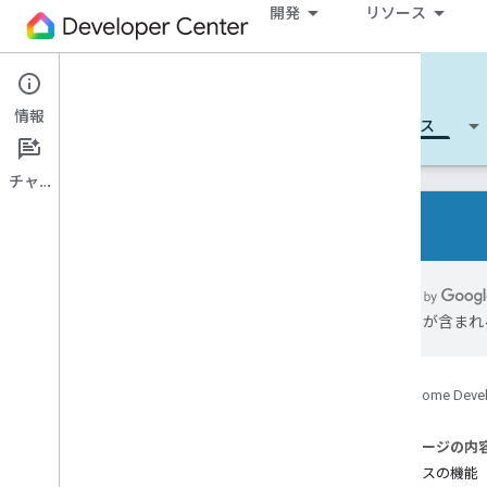
開発
リソース
Cloud-to-cloud
情報
開始する
詳細
開発
リファレンス
チャット
すべてのデバイスタイプ
すべてのデバイスの特性
には誤りが含まれ
参照
Device types
Google Home Deve
Air conditioning unit
Air cooler
このページの内
Air freshener
デバイスの機能