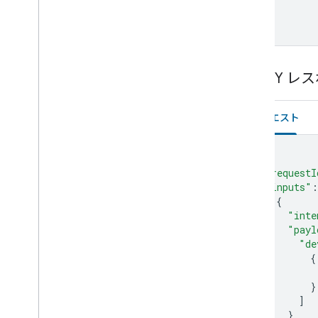
Set-top box
  ]

Shower
}
Shutter
Smoke detector
Speaker
QUERY レ
Soundbar
Sous vide
リクエスト
Sprinkler
Stand mixer
Streaming box
{
Streaming soundbar
"requestI
"inputs"
:
Streaming stick
{
Switch
"inte
Television
"payl
Thermostat
"de
Vacuum
{
Valve
}
Washer
]
Water heater
}