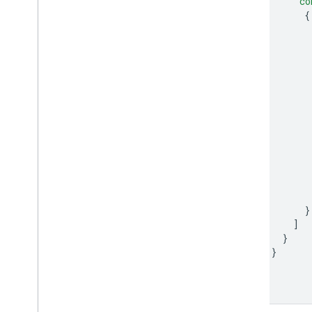
"co
{
}
]
}
}
]
}