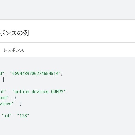
スポンスの例
レスポンス
d"
:
"6894439706274654514"
,
[
nt"
:
"action.devices.QUERY"
,
oad"
:
{
vices"
:
[
"id"
:
"123"