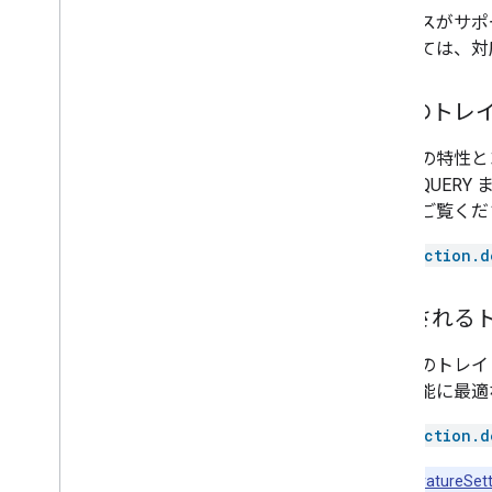
Door
サービスがサポー
Doorbell
については、対
Drawer
Dryer
必須のトレ
Fan
Faucet
これらの特性と
Fireplace
合は、QUERY 
Freezer
例外
をご覧くだ
Fryer
Game console
action.d
Garage door
Gate
推奨される
Grill
Heater
これらのトレイ
Hood
製品機能に最適
Humidifier
Kettle
action.d
Light
注:
TemperatureSett
Lock