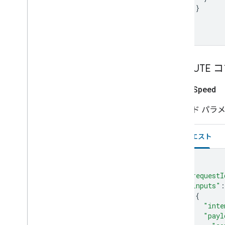
Water purifier
}
Water softener
]
}
Window
Yogurt maker
Device traits
Home Graph REST API
EXECUTE
Home Graph RPC API
Set
Fan
Speed
Intents
Local Home SDK
コマンド パラ
リクエスト
{
"requestI
"inputs"
:
{
"inte
"payl