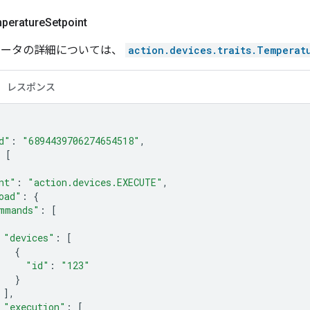
perature
Setpoint
メータの詳細については、
action.devices.traits.Temperat
レスポンス
d"
:
"6894439706274654518"
,
[
nt"
:
"action.devices.EXECUTE"
,
oad"
:
{
mmands"
:
[
"devices"
:
[
{
"id"
:
"123"
}
],
"execution"
:
[