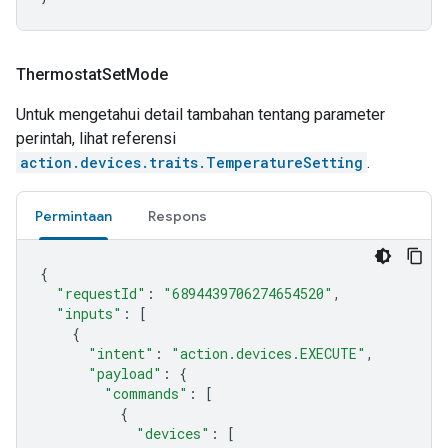
Thermostat
Set
Mode
Untuk mengetahui detail tambahan tentang parameter
perintah, lihat referensi
action.devices.traits.TemperatureSetting
.
Permintaan
Respons
{
"requestId"
:
"6894439706274654520"
,
"inputs"
:
[
{
"intent"
:
"action.devices.EXECUTE"
,
"payload"
:
{
"commands"
:
[
{
"devices"
:
[