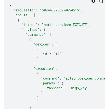
{
"requestId"
:
"6894439706274654516"
,
"inputs"
:
[
{
"intent"
:
"action.devices.EXECUTE"
,
"payload"
:
{
"commands"
:
[
{
"devices"
:
[
{
"id"
:
"123"
}
],
"execution"
:
[
{
"command"
:
"action.devices.comman
"params"
:
{
"fanSpeed"
:
"high_key"
}
}
]
}