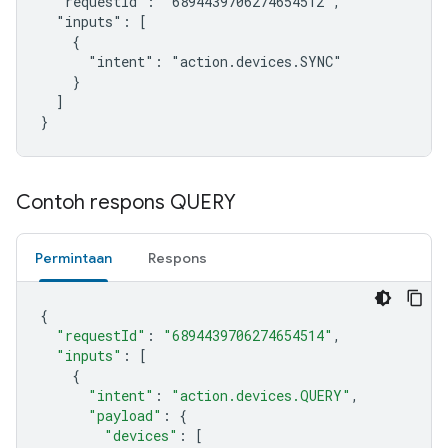
  "requestId": "6894439706274654512",

  "inputs": [

    {

      "intent": "action.devices.SYNC"

    }

  ]

}
Contoh respons QUERY
Permintaan
Respons
{
"requestId"
:
"6894439706274654514"
,
"inputs"
:
[
{
"intent"
:
"action.devices.QUERY"
,
"payload"
:
{
"devices"
:
[