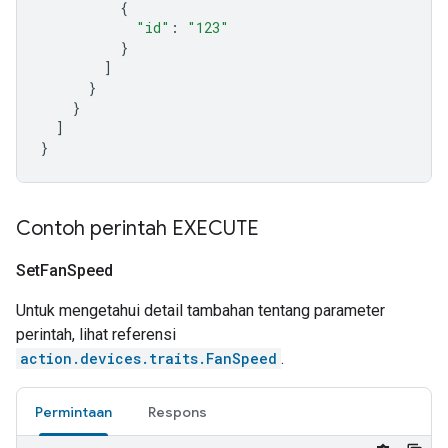
{
"id"
:
"123"
}
]
}
}
]
}
Contoh perintah EXECUTE
Set
Fan
Speed
Untuk mengetahui detail tambahan tentang parameter
perintah, lihat referensi
action.devices.traits.FanSpeed
.
Permintaan
Respons