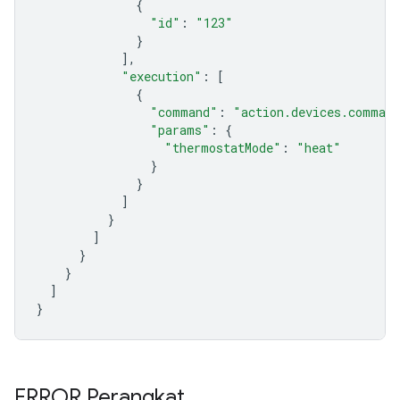
{
"id"
:
"123"
}
],
"execution"
:
[
{
"command"
:
"action.devices.comman
"params"
:
{
"thermostatMode"
:
"heat"
}
}
]
}
]
}
}
]
}
ERROR Perangkat