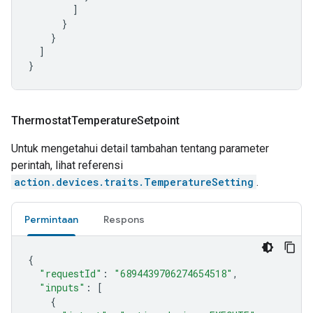
]
}
}
]
}
Thermostat
Temperature
Setpoint
Untuk mengetahui detail tambahan tentang parameter
perintah, lihat referensi
action.devices.traits.TemperatureSetting
.
Permintaan
Respons
{
"requestId"
:
"6894439706274654518"
,
"inputs"
:
[
{