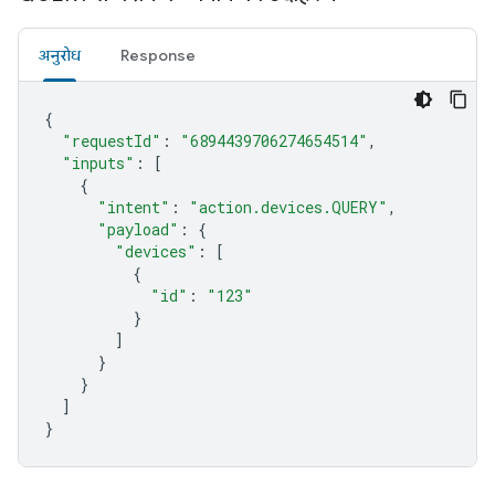
अनुरोध
Response
{
"requestId"
:
"6894439706274654514"
,
"inputs"
:
[
{
"intent"
:
"action.devices.QUERY"
,
"payload"
:
{
"devices"
:
[
{
"id"
:
"123"
}
]
}
}
]
}