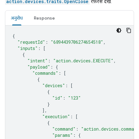
action.devices.traits.OpenClose
रेफ़रंस देखें.
अनुरोध
Response
{
"requestId"
:
"6894439706274654518"
,
"inputs"
:
[
{
"intent"
:
"action.devices.EXECUTE"
,
"payload"
:
{
"commands"
:
[
{
"devices"
:
[
{
"id"
:
"123"
}
],
"execution"
:
[
{
"command"
:
"action.devices.comman
"params"
:
{