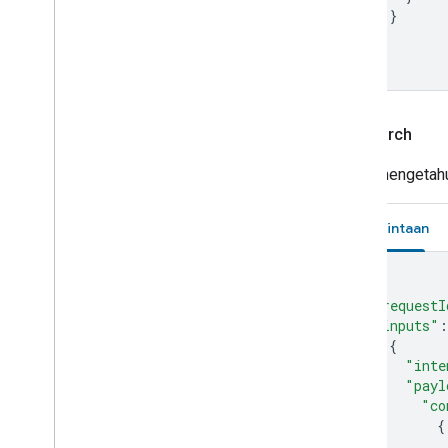
}
]
}
app
Search
Untuk mengetahui
Permintaan
{
"requestI
"inputs"
:
{
"inte
"payl
"co
{