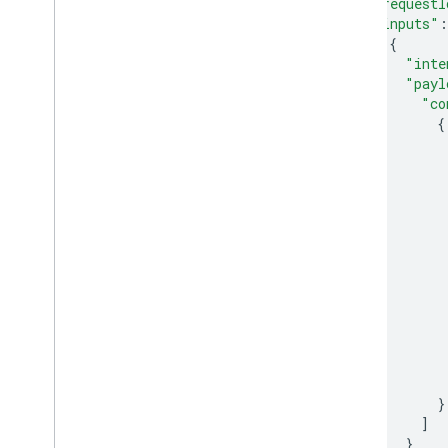
"requestI
"inputs"
:
{
"inte
"payl
"co
{
}
]
}