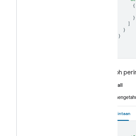
Water purifier
{
Water softener
}
Window
]
Yogurt maker
}
Device traits
}
Home Graph REST API
]
Home Graph RPC API
}
Intents
Local Home SDK
Contoh per
app
Install
Untuk mengetahui
Permintaan
{