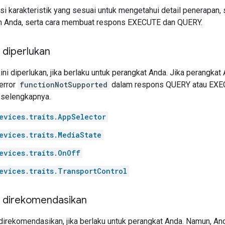
i karakteristik yang sesuai untuk mengetahui detail penerapan, s
n Anda, serta cara membuat respons EXECUTE dan QUERY.
g diperlukan
 ini diperlukan, jika berlaku untuk perangkat Anda. Jika perangkat
error
functionNotSupported
dalam respons QUERY atau EXEC
 selengkapnya.
evices.traits.AppSelector
evices.traits.MediaState
evices.traits.OnOff
evices.traits.TransportControl
ng direkomendasikan
ni direkomendasikan, jika berlaku untuk perangkat Anda. Namun