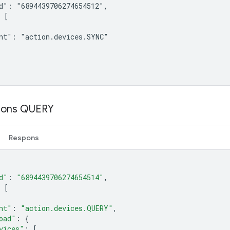
d": "6894439706274654512",

 [

nt": "action.devices.SYNC"

pons QUERY
Respons
d"
:
"6894439706274654514"
,
[
nt"
:
"action.devices.QUERY"
,
oad"
:
{
vices"
:
[