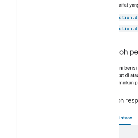
semua sifat yang
Media remote
Microwave
action.d
Mop
Mower
action.d
Multicooker
Network
Outlet
Contoh pe
Oven
Pergola
Bagian ini beris
Pet Feeder
perangkat di at
Pressure cooker
mencerminkan pe
Pump
Radiator
Contoh res
Refrigerator
Router
Scene
Permintaan
Sensor
Security system
{
