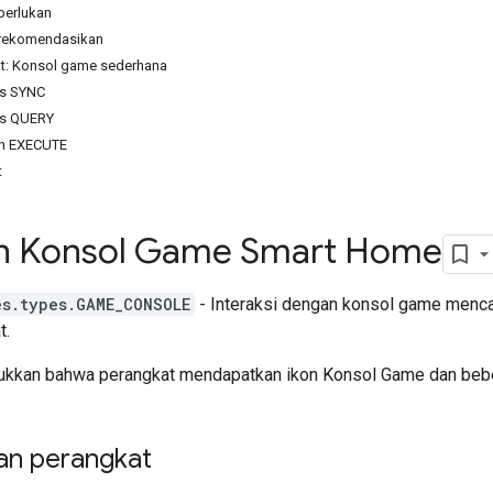
iperlukan
 direkomendasikan
t: Konsol game sederhana
ns SYNC
ns QUERY
ah EXECUTE
t
n Konsol Game Smart Home
es.types.GAME_CONSOLE
- Interaksi dengan konsol game men
t.
jukkan bahwa perangkat mendapatkan ikon Konsol Game dan bebera
n perangkat