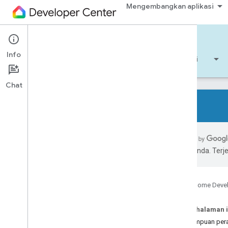
Mengembangkan aplikasi
Cloud-to-cloud
Info
Mulai
Pelajari
Mengembangkan aplikasi
Chat
Semua jenis perangkat
Semua fitur perangkat
pilihan Anda. Te
Referensi
Device types
Google Home Deve
Air conditioning unit
Air cooler
Pada halaman i
Air freshener
Kemampuan per