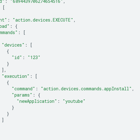
d"
:
"6894439706274654516"
,
[
nt"
:
"action.devices.EXECUTE"
,
oad"
:
{
mmands"
:
[
"devices"
:
[
{
"id"
:
"123"
}
],
"execution"
:
[
{
"command"
:
"action.devices.commands.appInstall"
,
"params"
:
{
"newApplication"
:
"youtube"
}
}
]