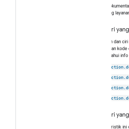
Door
Lihat dokumentas
Doorbell
didukung layana
Drawer
Dryer
Ciri-ciri yan
Fan
Faucet
Perintah dan ciri
Fireplace
masukkan kode 
Freezer
mengetahui info
Fryer
Game console
action.d
Garage door
action.d
Gate
Grill
action.d
Heater
action.d
Hood
Humidifier
Kettle
Ciri-ciri ya
Light
Karakteristik i
Lock