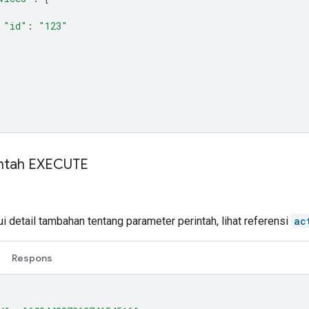
"id"
:
"123"
intah EXECUTE
 detail tambahan tentang parameter perintah, lihat referensi
ac
Respons