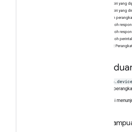
Air purifier
Ciri-ciri yang d
Audio-Video Receiver
Ciri-ciri yang
Awning
Contoh perangka
Bathtub
Contoh respo
Bed
Contoh respo
Blanket
Contoh perint
Blinds
ERROR Perangka
Blender
Boiler
Pandua
Camera
Carbon monoxide detector
Charger
action.devic
Closet
kontrol perangka
Coffee maker
Cooktop
Jenis ini menun
Curtain
Dehumidifier
Dehydrator
Kemampua
Dishwasher