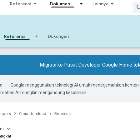
Referensi
Dokumen
Lainnya
Referensi
Dukungan
Migrasi ke Pusat Developer Google Home tela
Google menggunakan teknologi AI untuk menerjemahkan konten
rjemahan AI mungkin mengandung kesalahan.
lopers
Cloud-to-cloud
Referensi
ni
angkat