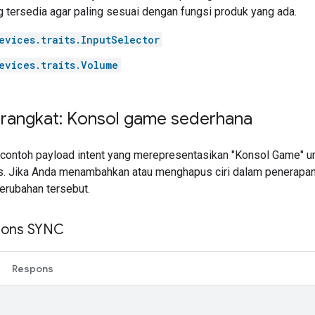
 tersedia agar paling sesuai dengan fungsi produk yang ada.
evices.traits.InputSelector
evices.traits.Volume
rangkat: Konsol game sederhana
i contoh payload intent yang merepresentasikan "Konsol Game" u
as. Jika Anda menambahkan atau menghapus ciri dalam penerapan
rubahan tersebut.
pons SYNC
Respons