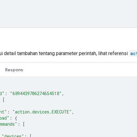
 detail tambahan tentang parameter perintah, lihat referensi
ac
Respons
d"
:
"6894439706274654518"
,
[
nt"
:
"action.devices.EXECUTE"
,
oad"
:
{
mmands"
:
[
"devices"
:
[