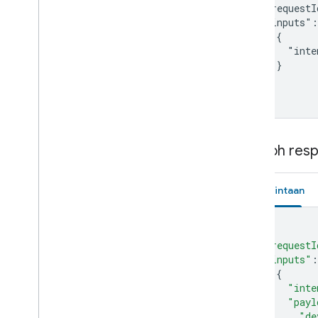
Set-top box
  "requestI
Shower
  "inputs":
Shutter
    {

      "inte
Smoke detector
    }

Speaker
  ]

Soundbar
}
Sous vide
Sprinkler
Stand mixer
Contoh res
Streaming box
Streaming soundbar
Streaming stick
Permintaan
Switch
Television
{
Thermostat
"requestI
Vacuum
"inputs"
:
{
Valve
"inte
Washer
"payl
Water heater
"de