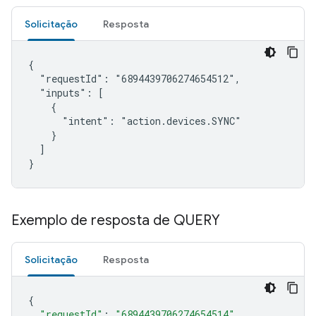
Solicitação
Resposta
{

  "requestId": "6894439706274654512",

  "inputs": [

    {

      "intent": "action.devices.SYNC"

    }

  ]

}
Exemplo de resposta de QUERY
Solicitação
Resposta
{
"requestId"
:
"6894439706274654514"
,