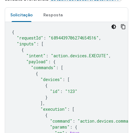
Solicitação
Resposta
{
"requestId"
:
"6894439706274654516"
,
"inputs"
:
[
{
"intent"
:
"action.devices.EXECUTE"
,
"payload"
:
{
"commands"
:
[
{
"devices"
:
[
{
"id"
:
"123"
}
],
"execution"
:
[
{
"command"
:
"action.devices.comman
"params"
:
{
"on"
:
true