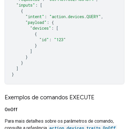
"inputs"
:
[
{
"intent"
:
"action.devices.QUERY"
,
"payload"
:
{
"devices"
:
[
{
"id"
:
"123"
}
]
}
}
]
}
Exemplos de comandos EXECUTE
On
Off
Para mais detalhes sobre os parâmetros de comando,
consulte a referência
action.devices.traits.OnOff
.