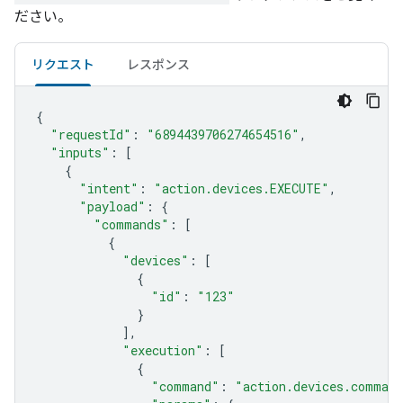
ださい。
リクエスト
レスポンス
{
"requestId"
:
"6894439706274654516"
,
"inputs"
:
[
{
"intent"
:
"action.devices.EXECUTE"
,
"payload"
:
{
"commands"
:
[
{
"devices"
:
[
{
"id"
:
"123"
}
],
"execution"
:
[
{
"command"
:
"action.devices.comman