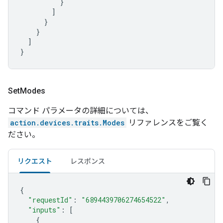
}
]
}
}
]
}
Set
Modes
コマンド パラメータの詳細については、
action.devices.traits.Modes
リファレンスをご覧く
ださい。
リクエスト
レスポンス
{
"requestId"
:
"6894439706274654522"
,
"inputs"
:
[
{