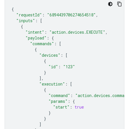
{
"requestId"
:
"6894439706274654518"
,
"inputs"
:
[
{
"intent"
:
"action.devices.EXECUTE"
,
"payload"
:
{
"commands"
:
[
{
"devices"
:
[
{
"id"
:
"123"
}
],
"execution"
:
[
{
"command"
:
"action.devices.command
"params"
:
{
"start"
:
true
}
}
]