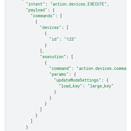
"intent"
:
"action.devices.EXECUTE"
,
"payload"
:
{
"commands"
:
[
{
"devices"
:
[
{
"id"
:
"123"
}
],
"execution"
:
[
{
"command"
:
"action.devices.command
"params"
:
{
"updateModeSettings"
:
{
"load_key"
:
"large_key"
}
}
}
]
}
]
}