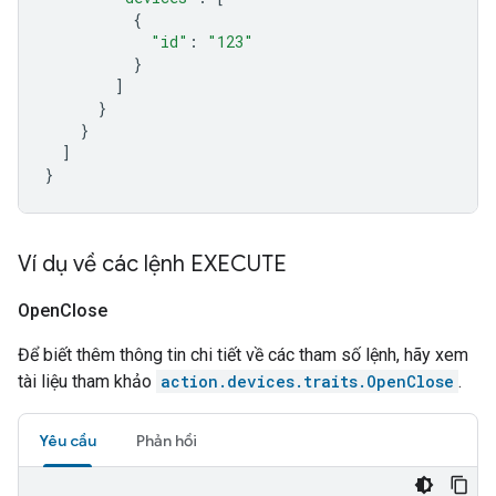
{
"id"
:
"123"
}
]
}
}
]
}
Ví dụ về các lệnh EXECUTE
Open
Close
Để biết thêm thông tin chi tiết về các tham số lệnh, hãy xem
tài liệu tham khảo
action.devices.traits.OpenClose
.
Yêu cầu
Phản hồi