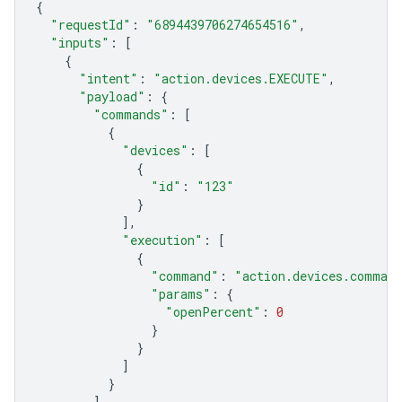
{
"requestId"
:
"6894439706274654516"
,
"inputs"
:
[
{
"intent"
:
"action.devices.EXECUTE"
,
"payload"
:
{
"commands"
:
[
{
"devices"
:
[
{
"id"
:
"123"
}
],
"execution"
:
[
{
"command"
:
"action.devices.comman
"params"
:
{
"openPercent"
:
0
}
}
]
}
]