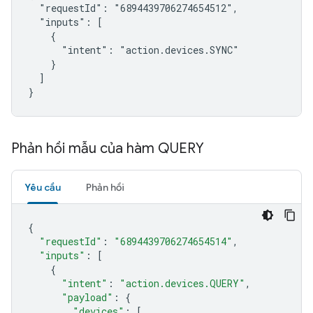
  "requestId": "6894439706274654512",

  "inputs": [

    {

      "intent": "action.devices.SYNC"

    }

  ]

}
Phản hồi mẫu của hàm QUERY
Yêu cầu
Phản hồi
{
"requestId"
:
"6894439706274654514"
,
"inputs"
:
[
{
"intent"
:
"action.devices.QUERY"
,
"payload"
:
{
"devices"
:
[