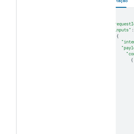
Solicitação
Water heater
Water purifier
Water softener
{
Window
"requestI
Yogurt maker
"inputs"
:
{
Device traits
"inte
Home Graph REST API
"payl
Home Graph RPC API
"co
Intents
{
Local Home SDK