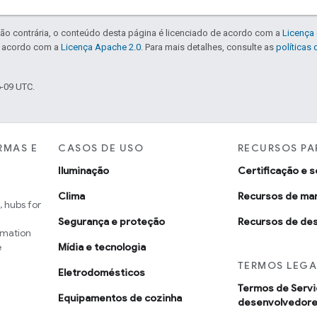
ão contrária, o conteúdo desta página é licenciado de acordo com a
Licença 
e acordo com a
Licença Apache 2.0
. Para mais detalhes, consulte as
políticas
6-09 UTC.
RMAS E
CASOS DE USO
RECURSOS PA
Iluminação
Certificação e s
Clima
Recursos de ma
 hubs for
Segurança e proteção
Recursos de de
omation
e
Mídia e tecnologia
TERMOS LEGA
Eletrodomésticos
Termos de Servi
Equipamentos de cozinha
desenvolvedor