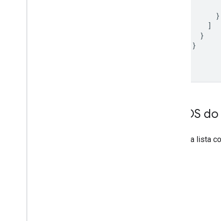
}
]
}
}
]
}
ERROS do 
Confira a lista 