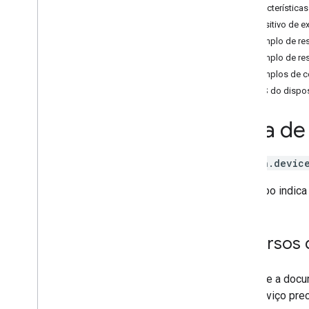
Características
Air purifier
Dispositivo de e
Audio-Video Receiver
Exemplo de re
Awning
Exemplo de re
Bathtub
Exemplos de 
Bed
ERROS do dispos
Blanket
Blinds
Guia de
Blender
Boiler
Camera
action.devic
Carbon monoxide detector
Esse tipo indica
Charger
Closet
Coffee maker
Recursos d
Cooktop
Curtain
Dehumidifier
Consulte a docu
Dehydrator
seu serviço pre