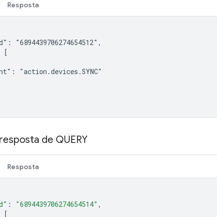
Resposta
d": "6894439706274654512",

 [

nt": "action.devices.SYNC"

 resposta de QUERY
Resposta
d"
:
"6894439706274654514"
,
[