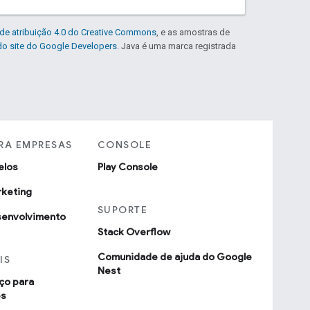
de atribuição 4.0 do Creative Commons
, e as amostras de
 do site do Google Developers
. Java é uma marca registrada
RA EMPRESAS
CONSOLE
elos
Play Console
rketing
SUPORTE
senvolvimento
Stack Overflow
Comunidade de ajuda do Google
IS
Nest
ço para
es