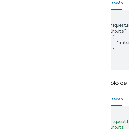
Solicitação
Lock
Media remote
Microwave
{

Mop
  "requestI
Mower
  "inputs":
    {

Multicooker
      "inte
Network
    }

Outlet
  ]

Oven
}
Pergola
Pet Feeder
Pressure cooker
Exemplo de
Pump
Radiator
Solicitação
Refrigerator
Router
Scene
{
Sensor
"requestI
"inputs"
:
Security system