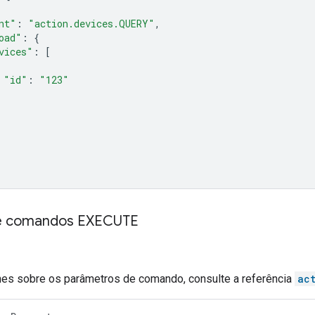
nt"
:
"action.devices.QUERY"
,
oad"
:
{
vices"
:
[
"id"
:
"123"
e comandos EXECUTE
hes sobre os parâmetros de comando, consulte a referência
ac