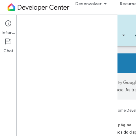
Desenvolver
Recurs
Cloud-to-cloud
Informações
Começar
Aprendizado
Desenvolver
Chat
Todos os tipos de dispositivo
Características de todos os
preferência. As t
dispositivos
Referências
Google Home Deve
Device types
Air conditioning unit
Nesta página
Air cooler
Recursos do disp
Air freshener