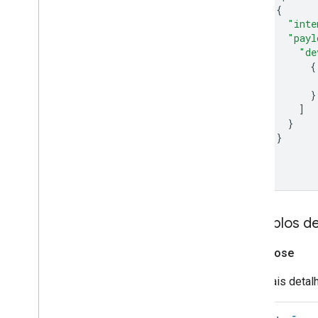
{
Set-top box
"inte
Shower
"payl
Shutter
"de
Smoke detector
{
Speaker
}
Soundbar
]
Sous vide
}
Sprinkler
}
Stand mixer
]
}
Streaming box
Streaming soundbar
Streaming stick
Switch
Exemplos d
Television
Thermostat
Open
Close
Vacuum
Para mais detal
Valve
Washer