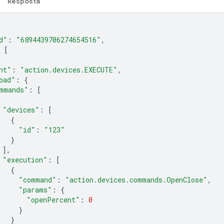
Resposta
d"
:
"6894439706274654516"
,
[
nt"
:
"action.devices.EXECUTE"
,
oad"
:
{
mmands"
:
[
"devices"
:
[
{
"id"
:
"123"
}
],
"execution"
:
[
{
"command"
:
"action.devices.commands.OpenClose"
,
"params"
:
{
"openPercent"
:
0
}
}