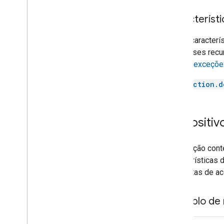
Dishwasher
Door
Característi
Doorbell
Drawer
Essas caracterís
Dryer
com esses recur
Fan
Erros e exceçõ
Faucet
action.d
Fireplace
Freezer
Fryer
Dispositiv
Game console
Garage door
Gate
Esta seção cont
Grill
características 
Heater
respostas de ac
Hood
Humidifier
Exemplo de 
Kettle
Light