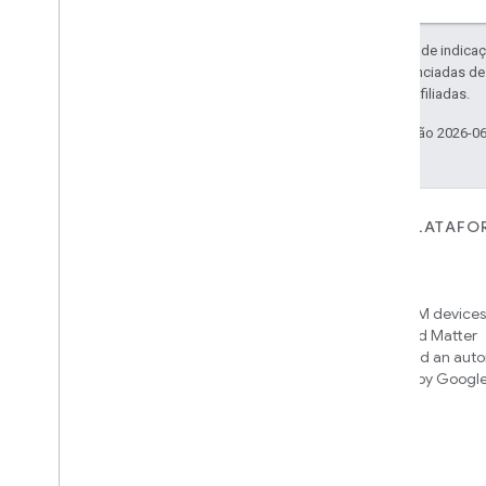
Exceto em caso de indicaç
código são licenciadas d
da Oracle e/ou afiliadas.
Última atualização 2026-0
PARA DISPOSITIVOS
PARA APPS, PLATAFO
SERVIÇOS
Matter
Home APIs
New IP-based smart home
connectivity protocol that enables
Access over 600M devices,
broad interoperability with many
Google Home and Matter
ecosystems
infrastructure, and an aut
engine powered by Googl
intelligence
Cloud-to-cloud
Conecte seu back-end da nuvem
com a API Smart Home