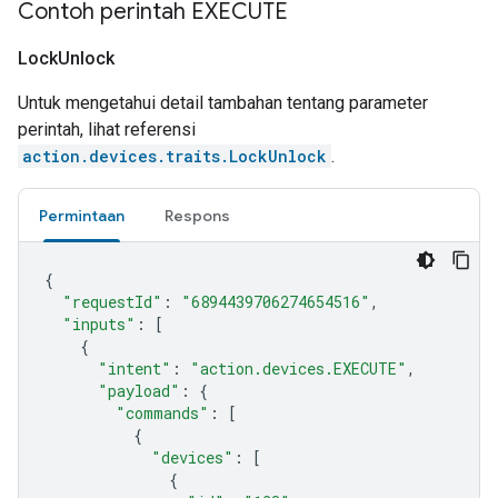
Contoh perintah EXECUTE
Lock
Unlock
Untuk mengetahui detail tambahan tentang parameter
perintah, lihat referensi
action.devices.traits.LockUnlock
.
Permintaan
Respons
{
"requestId"
:
"6894439706274654516"
,
"inputs"
:
[
{
"intent"
:
"action.devices.EXECUTE"
,
"payload"
:
{
"commands"
:
[
{
"devices"
:
[
{