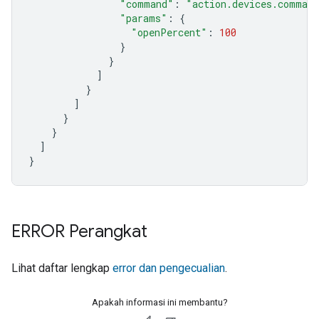
"command"
:
"action.devices.comman
"params"
:
{
"openPercent"
:
100
}
}
]
}
]
}
}
]
}
ERROR Perangkat
Lihat daftar lengkap
error dan pengecualian
.
Apakah informasi ini membantu?