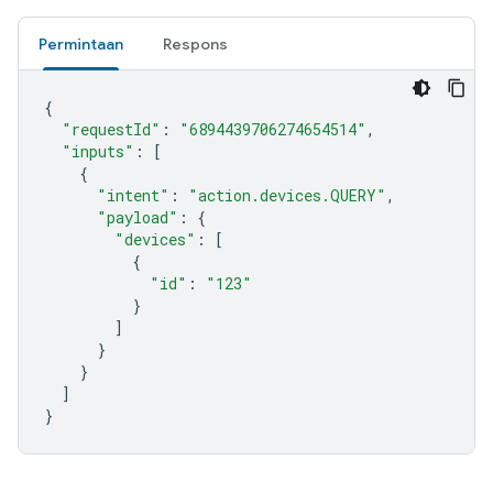
Permintaan
Respons
{
"requestId"
:
"6894439706274654514"
,
"inputs"
:
[
{
"intent"
:
"action.devices.QUERY"
,
"payload"
:
{
"devices"
:
[
{
"id"
:
"123"
}
]
}
}
]
}