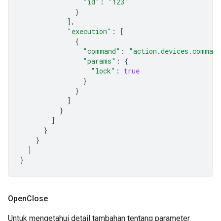
"id"
:
"123"
}
],
"execution"
:
[
{
"command"
:
"action.devices.comman
"params"
:
{
"lock"
:
true
}
}
]
}
]
}
}
]
}
Open
Close
Untuk mengetahui detail tambahan tentang parameter