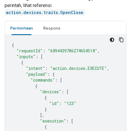
perintah, lihat referensi
action.devices.traits.OpenClose
.
Permintaan
Respons
{
"requestId"
:
"6894439706274654518"
,
"inputs"
:
[
{
"intent"
:
"action.devices.EXECUTE"
,
"payload"
:
{
"commands"
:
[
{
"devices"
:
[
{
"id"
:
"123"
}
],
"execution"
:
[
{