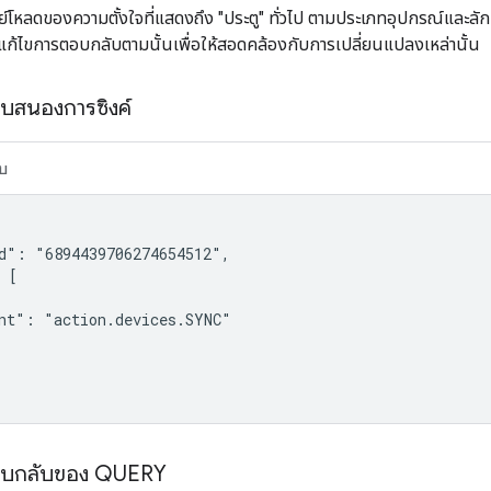
เพย์โหลดของความตั้งใจที่แสดงถึง "ประตู" ทั่วไป ตามประเภทอุปกรณ์และ
แก้ไขการตอบกลับตามนั้นเพื่อให้สอดคล้องกับการเปลี่ยนแปลงเหล่านั้น
อบสนองการซิงค์
บ
d": "6894439706274654512",

 [

nt": "action.devices.SYNC"

ตอบกลับของ QUERY