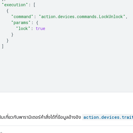
"execution"
:
[
{
"command"
:
"action.devices.commands.LockUnlock"
,
"params"
:
{
"lock"
:
true
}
}
]
ิมเกี่ยวกับพารามิเตอร์คำสั่งได้ที่ข้อมูลอ้างอิง
action.devices.trai
บ