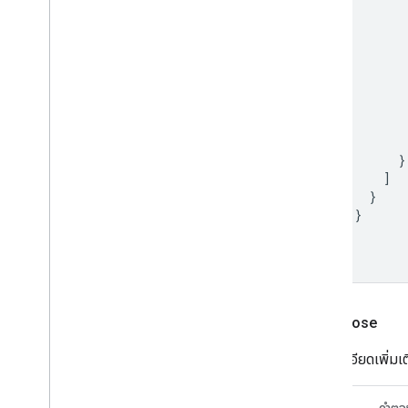
}
]
}
}
]
}
Open
Close
ดูรายละเอียดเพิ่มเต
คำขอ
คำตอ