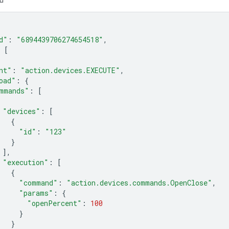
d"
:
"6894439706274654518"
,
[
nt"
:
"action.devices.EXECUTE"
,
oad"
:
{
mmands"
:
[
"devices"
:
[
{
"id"
:
"123"
}
],
"execution"
:
[
{
"command"
:
"action.devices.commands.OpenClose"
,
"params"
:
{
"openPercent"
:
100
}
}