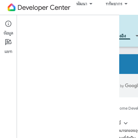
พัฒนา
ทรัพยากร
Cloud-to-cloud
ข้อมูล
เริ่มต้นใช้งาน
เรียนรู้
พัฒนา
ข้อมูลอ้างอิง
แชท
อุปกรณ์ทุกประเภท
ลักษณะเฉพาะของอุปกรณ์ทั้งหมด
การอ้างอิง
Google Home Deve
Device types
Air conditioning unit
ในหน้านี้
Air cooler
ความสามารถของอุ
Air freshener
ลักษณะที่จำเป็น