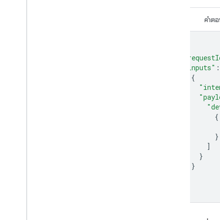
Set-top box
Shower
คำขอ
คำตอ
Shutter
Smoke detector
{
Speaker
"requestI
Soundbar
"inputs"
:
Sous vide
{
Sprinkler
"inte
Stand mixer
"payl
"de
Streaming box
{
Streaming soundbar
Streaming stick
}
Switch
]
Television
}
}
Thermostat
]
Vacuum
}
Valve
Washer
Water heater