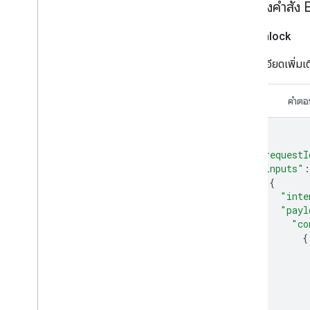
ตัวอย่างคำสั่
Water purifier
Water softener
Lock
Unlock
Window
Yogurt maker
ดูรายละเอียดเพิ่มเต
Device traits
Home Graph REST API
คำขอ
คำตอ
Home Graph RPC API
Intents
Local Home SDK
{
"requestI
"inputs"
:
{
"inte
"payl
"co
{