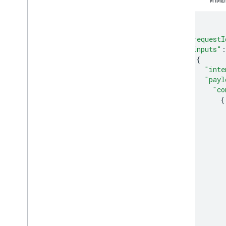
{
"requestI
"inputs"
:
{
"inte
"payl
"co
{