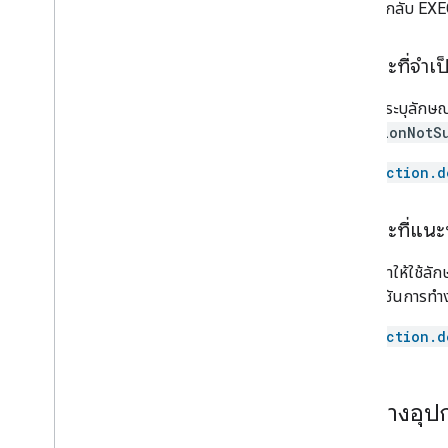
การตอบกลับ EX
Door
Doorbell
Drawer
ลักษณะที่จำเป
Dryer
Fan
คุณต้องระบุลักษณ
Faucet
functionNotS
Fireplace
action.d
Freezer
Fryer
Game console
ลักษณะที่แนะ
Garage door
ขอแนะนำให้ใช้ลัก
Gate
กับฟังก์ชันการทำง
Grill
Heater
action.d
Hood
Humidifier
Kettle
ตัวอย่างอุ
Light
Lock