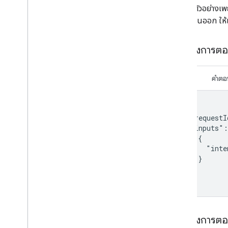
ส่วนนี้มีตัวอย่าง
Media remote
การใช้งานออก ให้
Microwave
Mop
Mower
ตัวอย่างการต
Multicooker
Network
คำขอ
คำตอ
Outlet
Oven
Pergola
{

  "requestI
Pet Feeder
  "inputs":
Pressure cooker
    {

Pump
      "inte
Radiator
    }

Refrigerator
  ]

}
Router
Scene
Sensor
Security system
ตัวอย่างการ