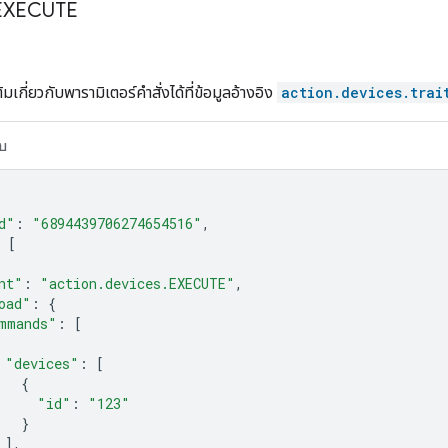
ง EXECUTE
ิมเกี่ยวกับพารามิเตอร์คำสั่งได้ที่ข้อมูลอ้างอิง
action.devices.trai
บ
d"
:
"6894439706274654516"
,
[
nt"
:
"action.devices.EXECUTE"
,
oad"
:
{
mmands"
:
[
"devices"
:
[
{
"id"
:
"123"
}
],