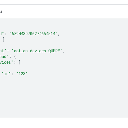
บ
d"
:
"6894439706274654514"
,
[
nt"
:
"action.devices.QUERY"
,
oad"
:
{
vices"
:
[
"id"
:
"123"