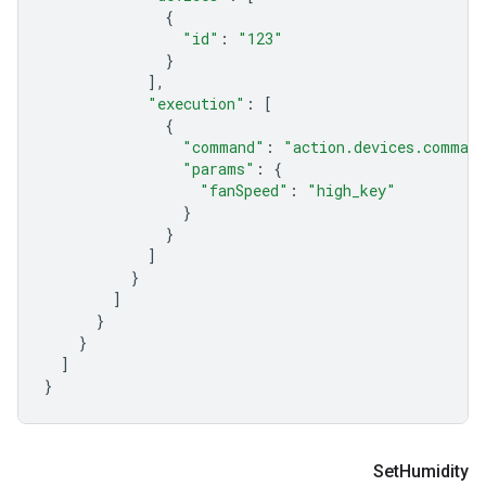
{
"id"
:
"123"
}
],
"execution"
:
[
{
"command"
:
"action.devices.comman
"params"
:
{
"fanSpeed"
:
"high_key"
}
}
]
}
]
}
}
]
}
Set
Humidity