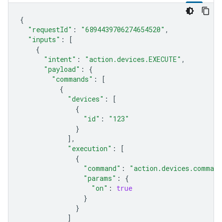
{
"requestId"
:
"6894439706274654520"
,
"inputs"
:
[
{
"intent"
:
"action.devices.EXECUTE"
,
"payload"
:
{
"commands"
:
[
{
"devices"
:
[
{
"id"
:
"123"
}
],
"execution"
:
[
{
"command"
:
"action.devices.comman
"params"
:
{
"on"
:
true
}
}
]