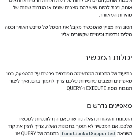
ולכבות אותם, הם יכולים לדווח על רמת הלחות הרצויה ולהתאים
אותה, ויכול להיות שיש להם מצבים שונים או הגדרות שונות של
מהירות המאוורר.
הסוג הזה מציין שהמכשיר מקבל את הסמל של מייבש האוויר וכמה
מילים נרדפות וכינויים שקשורים אליו.
יכולות המכשיר
בתיעוד של התכונה המתאימה מפורטים פרטים על ההטמעה, כמו
מאפיינים ומצבים שהשירות שלכם צריך לתמוך בהם, ואיך ליצור
תגובות מסוג EXECUTE ו-QUERY.
מאפיינים נדרשים
התכונות והפקודות האלה נדרשות, אם הן רלוונטיות למכשיר
שלכם. אם המכשיר לא תומך בתכונות האלה, צריך להזין את קוד
השגיאה
functionNotSupported
בתגובה של QUERY או