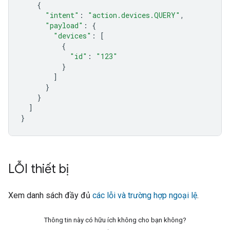
{
"intent"
:
"action.devices.QUERY"
,
"payload"
:
{
"devices"
:
[
{
"id"
:
"123"
}
]
}
}
]
}
LỖI thiết bị
Xem danh sách đầy đủ
các lỗi và trường hợp ngoại lệ
.
Thông tin này có hữu ích không cho bạn không?