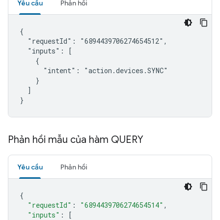
Yêu cầu
Phản hồi
{

  "requestId": "6894439706274654512",

  "inputs": [

    {

      "intent": "action.devices.SYNC"

    }

  ]

}
Phản hồi mẫu của hàm QUERY
Yêu cầu
Phản hồi
{
"requestId"
:
"6894439706274654514"
,
"inputs"
:
[