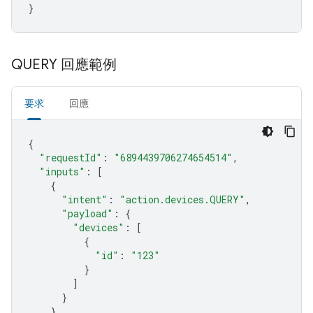
}
QUERY 回應範例
要求
回應
{
"requestId"
:
"6894439706274654514"
,
"inputs"
:
[
{
"intent"
:
"action.devices.QUERY"
,
"payload"
:
{
"devices"
:
[
{
"id"
:
"123"
}
]
}
}