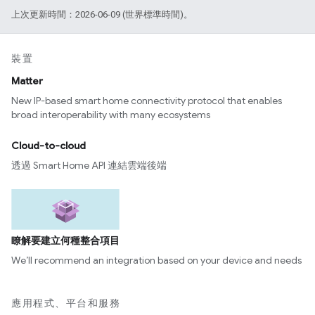
上次更新時間：2026-06-09 (世界標準時間)。
裝置
Matter
New IP-based smart home connectivity protocol that enables
broad interoperability with many ecosystems
Cloud-to-cloud
透過 Smart Home API 連結雲端後端
瞭解要建立何種整合項目
We’ll recommend an integration based on your device and needs
應用程式、平台和服務