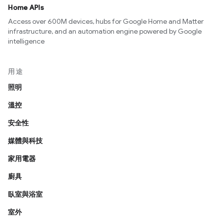
Home APIs
Access over 600M devices, hubs for Google Home and Matter
infrastructure, and an automation engine powered by Google
intelligence
用途
照明
溫控
安全性
媒體與科技
家用電器
廚具
臥室與浴室
室外