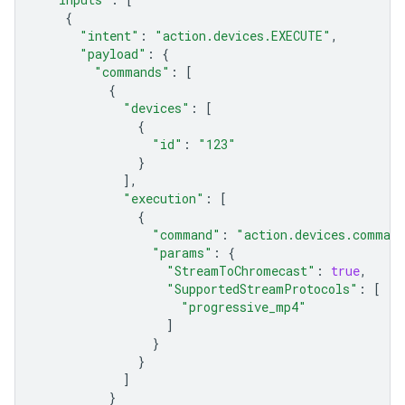
{
"intent"
:
"action.devices.EXECUTE"
,
"payload"
:
{
"commands"
:
[
{
"devices"
:
[
{
"id"
:
"123"
}
],
"execution"
:
[
{
"command"
:
"action.devices.comman
"params"
:
{
"StreamToChromecast"
:
true
,
"SupportedStreamProtocols"
:
[
"progressive_mp4"
]
}
}
]
}