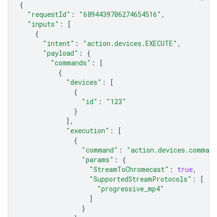
{
"requestId"
:
"6894439706274654516"
,
"inputs"
:
[
{
"intent"
:
"action.devices.EXECUTE"
,
"payload"
:
{
"commands"
:
[
{
"devices"
:
[
{
"id"
:
"123"
}
],
"execution"
:
[
{
"command"
:
"action.devices.comman
"params"
:
{
"StreamToChromecast"
:
true
,
"SupportedStreamProtocols"
:
[
"progressive_mp4"
]
}