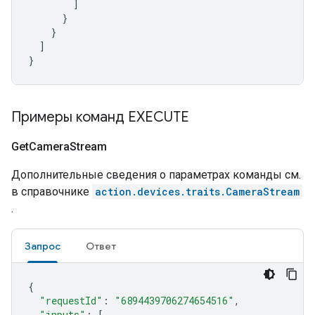
]
}
}
]
}
Примеры команд EXECUTE
Get
Camera
Stream
Дополнительные сведения о параметрах команды см.
в справочнике
action.devices.traits.CameraStream
.
Запрос
Ответ
{
"requestId"
:
"6894439706274654516"
,
"inputs"
:
[