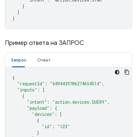
    }

  ]

}
Пример ответа на ЗАПРОС
Запрос
Ответ
{
"requestId"
:
"6894439706274654514"
,
"inputs"
:
[
{
"intent"
:
"action.devices.QUERY"
,
"payload"
:
{
"devices"
:
[
{
"id"
:
"123"
}