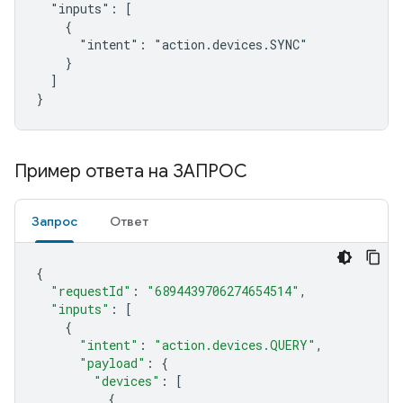
  "inputs": [

    {

      "intent": "action.devices.SYNC"

    }

  ]

}
Пример ответа на ЗАПРОС
Запрос
Ответ
{
"requestId"
:
"6894439706274654514"
,
"inputs"
:
[
{
"intent"
:
"action.devices.QUERY"
,
"payload"
:
{
"devices"
:
[
{