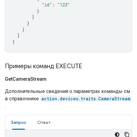
"id"
:
"123"
}
]
}
}
]
}
Примеры команд EXECUTE
Get
Camera
Stream
Дополнительные сведения о параметрах команды см.
в справочнике
action.devices.traits.CameraStream
.
Запрос
Ответ