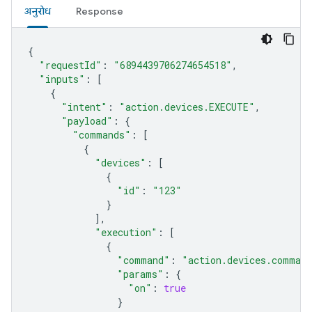
अनुरोध
Response
{
"requestId"
:
"6894439706274654518"
,
"inputs"
:
[
{
"intent"
:
"action.devices.EXECUTE"
,
"payload"
:
{
"commands"
:
[
{
"devices"
:
[
{
"id"
:
"123"
}
],
"execution"
:
[
{
"command"
:
"action.devices.comman
"params"
:
{
"on"
:
true
}