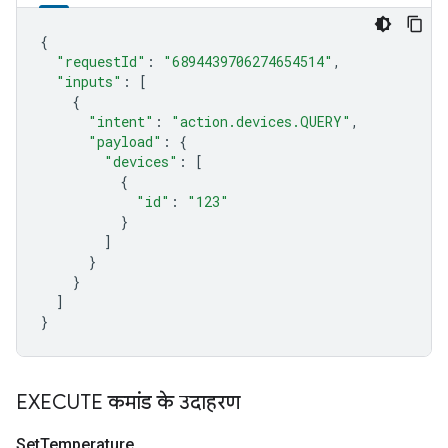
{
"requestId"
:
"6894439706274654514"
,
"inputs"
:
[
{
"intent"
:
"action.devices.QUERY"
,
"payload"
:
{
"devices"
:
[
{
"id"
:
"123"
}
]
}
}
]
}
EXECUTE कमांड के उदाहरण
Set
Temperature