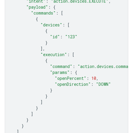
"intent"
:
"action.devices.EXECUTE"
,
"payload"
:
{
"commands"
:
[
{
"devices"
:
[
{
"id"
:
"123"
}
],
"execution"
:
[
{
"command"
:
"action.devices.comman
"params"
:
{
"openPercent"
:
10
,
"openDirection"
:
"DOWN"
}
}
]
}
]
}
}
]