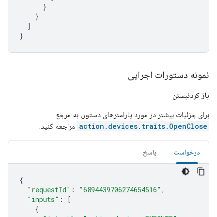
}
}
]
}
نمونه دستورات اجرایی
باز کردنبستن
برای جزئیات بیشتر در مورد پارامترهای دستور، به مرجع
action.devices.traits.OpenClose
مراجعه کنید.
درخواست
پاسخ
{
"requestId"
:
"6894439706274654516"
,
"inputs"
:
[
{