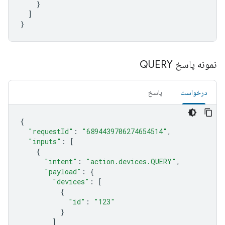
    }

  ]

}
نمونه پاسخ QUERY
درخواست
پاسخ
{
"requestId"
:
"6894439706274654514"
,
"inputs"
:
[
{
"intent"
:
"action.devices.QUERY"
,
"payload"
:
{
"devices"
:
[
{
"id"
:
"123"
}
]