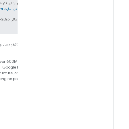
جز در مواردی که غیر از این ذک
جزئیات، به
خطمشی‌های سایت Google Developers‏
تاریخ آخرین به‌روزرسانی 2026-06-09 به‌وقت ساعت هماهنگ جهانی.
برای دستگاه‌ها
برای برنامه‌ها، پلاتفرم‌ها،
Home APIs
Matter
ver 600M devices, hubs for
New IP-based smart home
Google Home and Matter
connectivity protocol that enables
tructure, and an automation
broad interoperability with many
engine powered by Google
ecosystems
intelligence
Cloud-to-cloud
اتصال زیرینه ابر با میانای برنامه‌سازی کاربردی
«خانه هوشمند»