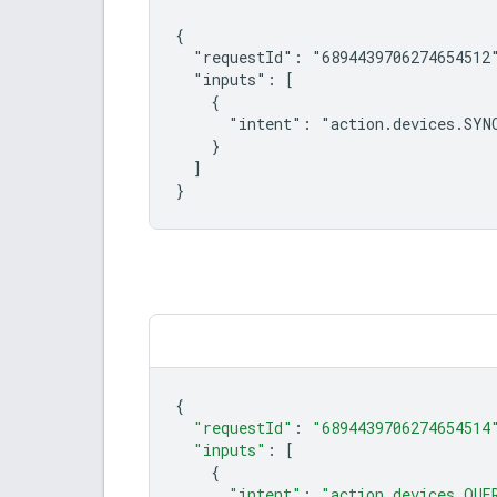
{

  "requestId": "6894439706274654512"
  "inputs": [

    {

      "intent": "action.devices.SYNC
    }

  ]

}
{
"requestId"
:
"6894439706274654514
"inputs"
:
[
{
"intent"
:
"action.devices.QUE