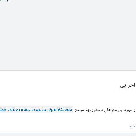
اجرایی
ر مورد پارامترهای دستور، به مرجع
ion.devices.traits.OpenClose
اسخ