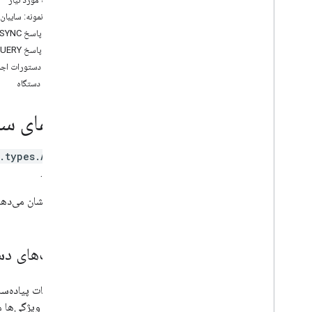
Air purifier
دستگاه نمونه: سایبان
Audio-Video Receiver
نمونه پاسخ SYNC
Awning
نمونه پاسخ QUERY
Bathtub
نمونه دستورات اجر
Bed
خطاهای دستگاه
Blanket
Blinds
راهنمای سا
Blender
Boiler
Camera
.types.AWNING
Carbon monoxide detector
نصب کرد.
Charger
این نوع نشان می‌دهد که دستگاه نماد Awning و برخی مترا
Closet
Coffee maker
Cooktop
قابلیت‌های دس
Curtain
Dehumidifier
Dehydrator
Dishwasher
مربوط به ویژگی‌ها م