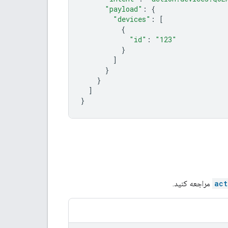
"payload"
:
{
"devices"
:
[
{
"id"
:
"123"
}
]
}
}
]
}
act
مراجعه کنید.