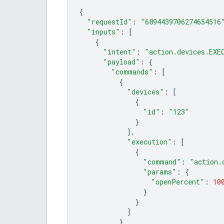
{
"requestId"
:
"6894439706274654516
"inputs"
:
[
{
"intent"
:
"action.devices.EXE
"payload"
:
{
"commands"
:
[
{
"devices"
:
[
{
"id"
:
"123"
}
],
"execution"
:
[
{
"command"
:
"action.
"params"
:
{
"openPercent"
:
10
}
}
]
}