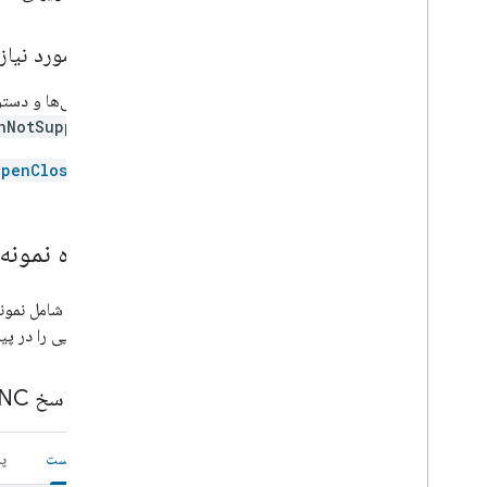
Door
Doorbell
صفات مورد نیاز
Drawer
Dryer
این ویژگی‌ها و دستو
Fan
nNotSupported
Faucet
Fireplace
OpenClose
Freezer
Fryer
Game console
دستگاه نمونه:
Garage door
Gate
Grill
ویژگی‌هایی را در پی
Heater
Hood
نمونه پاسخ SYNC
Humidifier
Kettle
Light
درخواست
پ
Lock