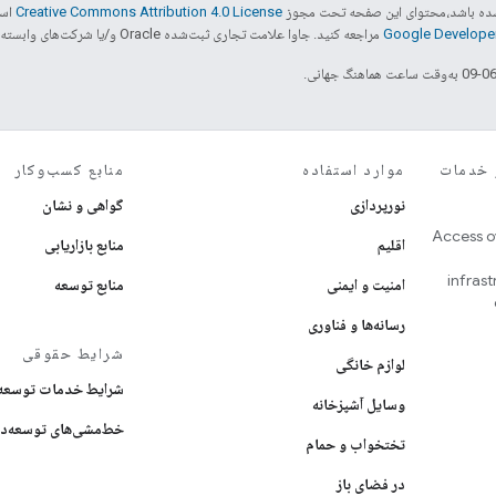
ر شده باشد،‌محتوای این صفحه تحت مجوز
Creative Commons Attribution 4.0 License
است
مراجعه کنید. جاوا علامت تجاری ثبت‌شده Oracle و/یا شرکت‌های وابسته به آن است.
 و خدمات
موارد استفاده
منابع کسب‌وکار
نورپردازی
گواهی و نشان
Access o
اقلیم
منابع بازاریابی
infras
امنیت و ایمنی
منابع توسعه
رسانه‌ها و فناوری
شرایط حقوقی
لوازم خانگی
شرایط خدمات توسعه‌
وسایل آشپزخانه
خط‌مشی‌های توسعه‌د
تختخواب و حمام
در فضای باز