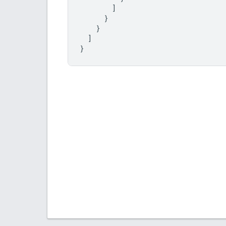
]
}
}
]
}