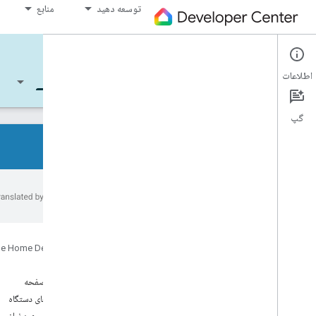
توسعه دهید
منابع
Cloud-to-cloud
اطلاعات
شروع کنید
بدانید
توسعه دهید
مرجع
گپ
انواع دستگاه
تمام ویژگی های دستگاه
منابع
e Home Developers
Device types
Air conditioning unit
در این صفحه
Air cooler
قابلیت‌های دستگاه
Air freshener
صفات مورد نیاز