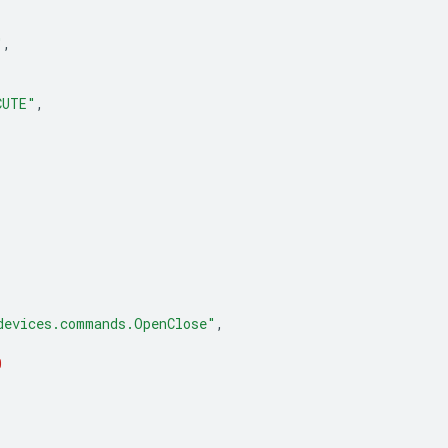
"
,
CUTE"
,
devices.commands.OpenClose"
,
0