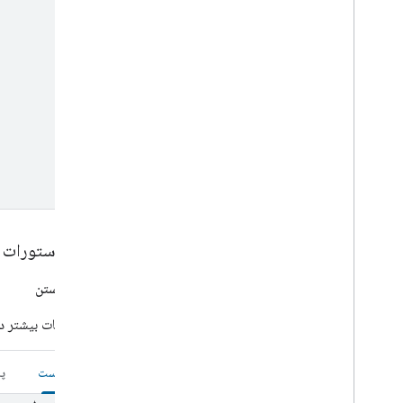
Set-top box
Shower
Shutter
Smoke detector
Speaker
Soundbar
Sous vide
Sprinkler
Stand mixer
Streaming box
Streaming soundbar
Streaming stick
نمونه دستورات 
Switch
Television
باز کردنبستن
Thermostat
برای جزئیات بیشتر د
Vacuum
Valve
Washer
درخواست
پ
Water heater