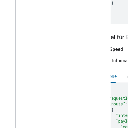
}
Water purifier
]
Water softener
}
Window
Yogurt maker
Device traits
Beispiel fü
Home Graph REST API
Home Graph RPC API
Set
Fan
Speed
Intents
Local Home SDK
Weitere Informa
Anfrage
{
"requestI
"inputs"
:
{
"inte
"payl
"co