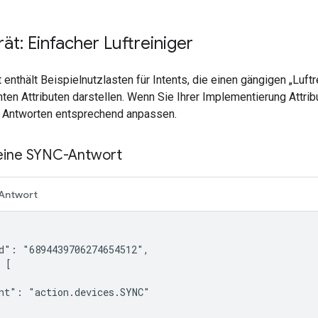
rät: Einfacher Luftreiniger
 enthält Beispielnutzlasten für Intents, die einen gängigen „Luf
en Attributen darstellen. Wenn Sie Ihrer Implementierung Attrib
 Antworten entsprechend anpassen.
 eine SYNC-Antwort
Antwort
d": "6894439706274654512",

 [

nt": "action.devices.SYNC"
