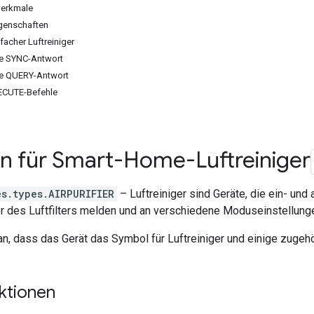
Merkmale
genschaften
nfacher Luftreiniger
ine SYNC-Antwort
ine QUERY-Antwort
XECUTE-Befehle
en für Smart-Home-Luftreiniger
es.types.AIRPURIFIER
– Luftreiniger sind Geräte, die ein- un
 des Luftfilters melden und an verschiedene Moduseinstellun
an, dass das Gerät das Symbol für Luftreiniger und einige zugeh
ktionen