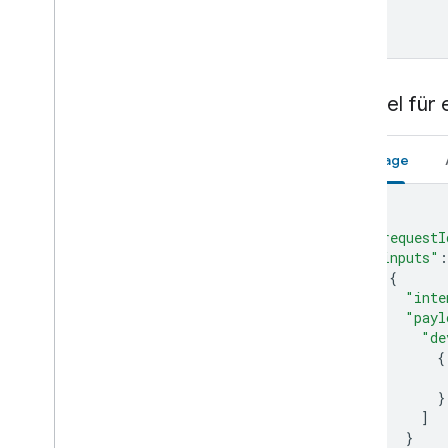
Set-top box
  ]

}
Shower
Shutter
Smoke detector
Speaker
Beispiel fü
Soundbar
Sous vide
Anfrage
Sprinkler
Stand mixer
{
Streaming box
"requestI
Streaming soundbar
"inputs"
:
Streaming stick
{
Switch
"inte
Television
"payl
"de
Thermostat
{
Vacuum
Valve
}
Washer
]
Water heater
}