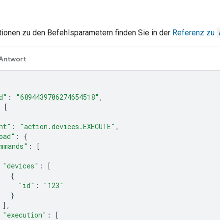
tionen zu den Befehlsparametern finden Sie in der
Referenz zu
Antwort
d"
:
"6894439706274654518"
,
[
nt"
:
"action.devices.EXECUTE"
,
oad"
:
{
mmands"
:
[
"devices"
:
[
{
"id"
:
"123"
}
],
"execution"
:
[