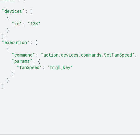
"devices"
:
[
{
"id"
:
"123"
}
],
"execution"
:
[
{
"command"
:
"action.devices.commands.SetFanSpeed"
,
"params"
:
{
"fanSpeed"
:
"high_key"
}
}
]