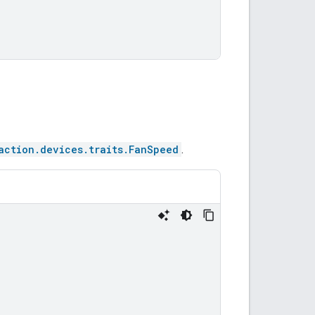
action.devices.traits.FanSpeed
.