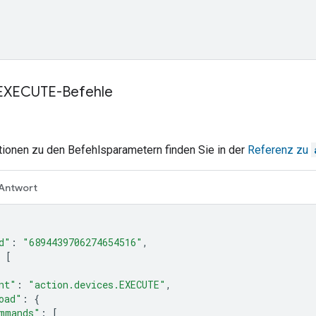
r EXECUTE-Befehle
tionen zu den Befehlsparametern finden Sie in der
Referenz zu
Antwort
d"
:
"6894439706274654516"
,
[
nt"
:
"action.devices.EXECUTE"
,
oad"
:
{
mmands"
:
[