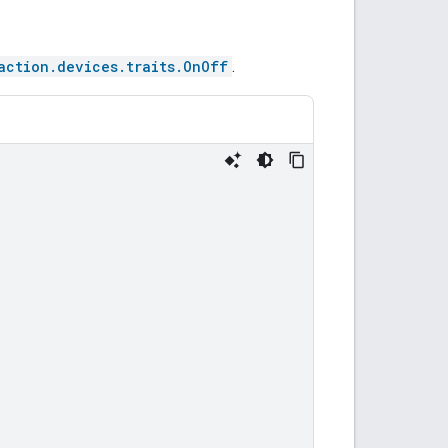
action.devices.traits.OnOff
.