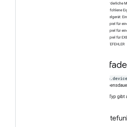
Air purifier
Erforderliche 
Audio-Video Receiver
Empfohlene Ei
Awning
Beispielgerät: Ei
Bathtub
Beispiel für e
Bed
Beispiel für e
Blanket
Beispiel für E
Blinds
GERÄTEFEHLER
Blender
Boiler
Leitfad
Camera
Carbon monoxide detector
Charger
action.devic
Closet
und Lebensdauer
Coffee maker
Cooktop
Dieser Typ gibt 
Curtain
Dehumidifier
Dehydrator
Gerätefun
Dishwasher