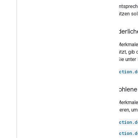
Door
In der entsprech
Doorbell
unterstützen so
Drawer
Dryer
Erforderlic
Fan
Faucet
Diese Merkmale u
Fireplace
unterstützt, gib
Freezer
finden Sie unter
Fryer
Game console
action.d
Garage door
Gate
Empfohlene 
Grill
Heater
Diese Merkmale w
Hood
kombinieren, um 
Humidifier
Kettle
action.d
Light
action.d
Lock