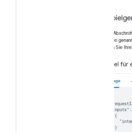
Media remote
Microwave
Beispielge
Mop
Mower
Dieser Abschnitt
Multicooker
den oben genannt
Network
müssen Sie Ihre
Outlet
Oven
Pergola
Beispiel für
Pet Feeder
Pressure cooker
Anfrage
Pump
Radiator
Refrigerator
{

  "requestI
Router
  "inputs":
Scene
    {

Sensor
      "inte
Security system
    }
