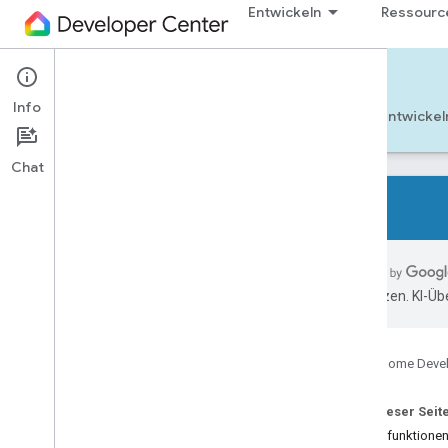
Entwickeln
Ressourc
Cloud-to-cloud
Info
Jetzt starten
Weitere Informationen
Entwickel
Chat
Alle Gerätetypen
Alle Gerätemerkmale
übersetzen. KI-Üb
Verweise
Device types
Google Home Deve
Air conditioning unit
Air cooler
Auf dieser Seit
Air freshener
Gerätefunktione