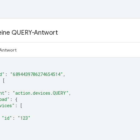
r eine QUERY-Antwort
Antwort
d"
:
"6894439706274654514"
,
[
nt"
:
"action.devices.QUERY"
,
oad"
:
{
vices"
:
[
"id"
:
"123"