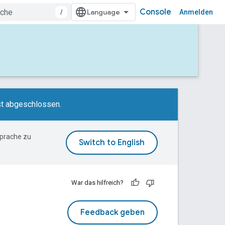
Console
/
Anmelden
st abgeschlossen.
Sprache zu
War das hilfreich?
Feedback geben