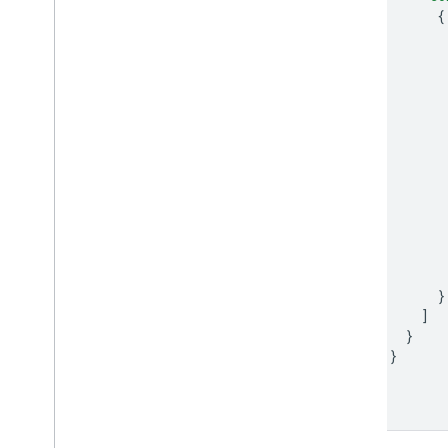
{
}
]
}
}
]
}