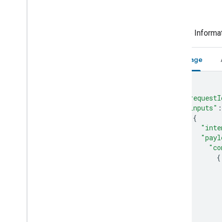
On
Off
Weitere Informa
Anfrage
{
"requestI
"inputs"
:
{
"inte
"payl
"co
{