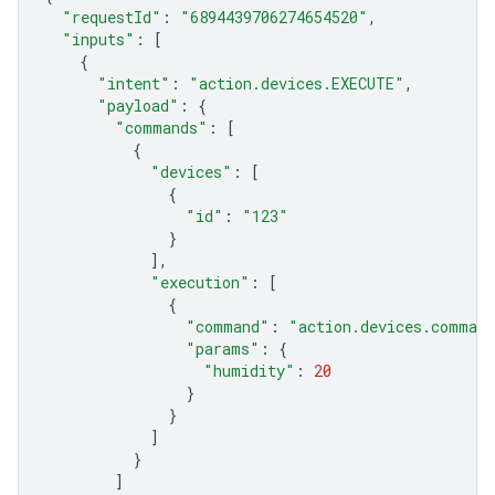
"requestId"
:
"6894439706274654520"
,
"inputs"
:
[
{
"intent"
:
"action.devices.EXECUTE"
,
"payload"
:
{
"commands"
:
[
{
"devices"
:
[
{
"id"
:
"123"
}
],
"execution"
:
[
{
"command"
:
"action.devices.comman
"params"
:
{
"humidity"
:
20
}
}
]
}
]