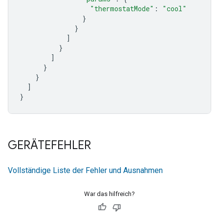
"thermostatMode"
:
"cool"
}
}
]
}
]
}
}
]
}
GERÄTEFEHLER
Vollständige Liste der Fehler und Ausnahmen
War das hilfreich?