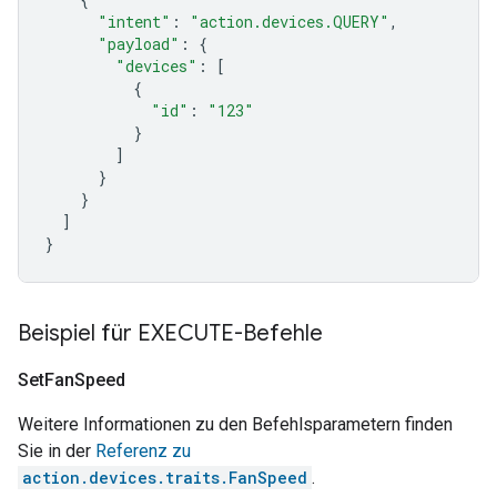
"intent"
:
"action.devices.QUERY"
,
"payload"
:
{
"devices"
:
[
{
"id"
:
"123"
}
]
}
}
]
}
Beispiel für EXECUTE-Befehle
Set
Fan
Speed
Weitere Informationen zu den Befehlsparametern finden
Sie in der
Referenz zu
action.devices.traits.FanSpeed
.