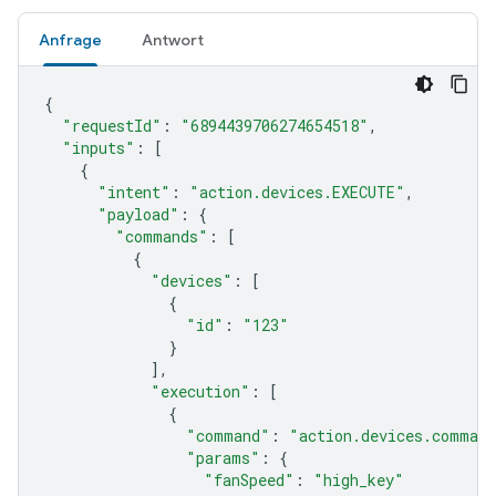
Anfrage
Antwort
{
"requestId"
:
"6894439706274654518"
,
"inputs"
:
[
{
"intent"
:
"action.devices.EXECUTE"
,
"payload"
:
{
"commands"
:
[
{
"devices"
:
[
{
"id"
:
"123"
}
],
"execution"
:
[
{
"command"
:
"action.devices.comman
"params"
:
{
"fanSpeed"
:
"high_key"