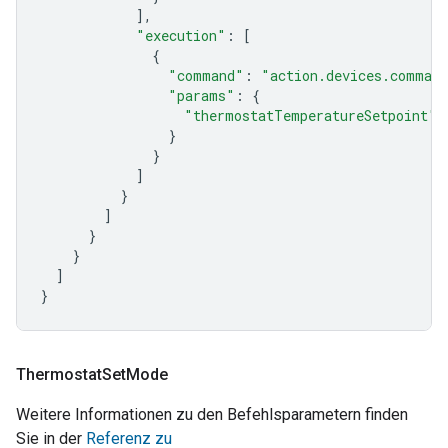
],
"execution"
:
[
{
"command"
:
"action.devices.comman
"params"
:
{
"thermostatTemperatureSetpoint"
:
}
}
]
}
]
}
}
]
}
Thermostat
Set
Mode
Weitere Informationen zu den Befehlsparametern finden
Sie in der
Referenz zu