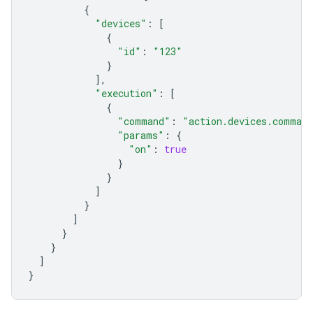
{
"devices"
:
[
{
"id"
:
"123"
}
],
"execution"
:
[
{
"command"
:
"action.devices.comman
"params"
:
{
"on"
:
true
}
}
]
}
]
}
}
]
}