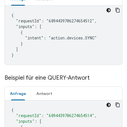
{

  "requestId": "6894439706274654512",

  "inputs": [

    {

      "intent": "action.devices.SYNC"

    }

  ]

}
Beispiel für eine QUERY-Antwort
Anfrage
Antwort
{
"requestId"
:
"6894439706274654514"
,
"inputs"
:
[
{