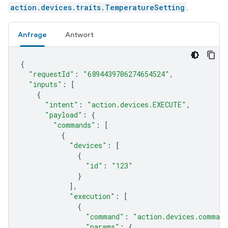
action.devices.traits.TemperatureSetting
.
Anfrage
Antwort
{
"requestId"
:
"6894439706274654524"
,
"inputs"
:
[
{
"intent"
:
"action.devices.EXECUTE"
,
"payload"
:
{
"commands"
:
[
{
"devices"
:
[
{
"id"
:
"123"
}
],
"execution"
:
[
{
"command"
:
"action.devices.comman
"params"
:
{