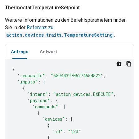
Thermostat
Temperature
Setpoint
Weitere Informationen zu den Befehlsparametern finden
Sie in der
Referenz zu
action.devices.traits.TemperatureSetting
.
Anfrage
Antwort
{
"requestId"
:
"6894439706274654522"
,
"inputs"
:
[
{
"intent"
:
"action.devices.EXECUTE"
,
"payload"
:
{
"commands"
:
[
{
"devices"
:
[
{
"id"
:
"123"
}