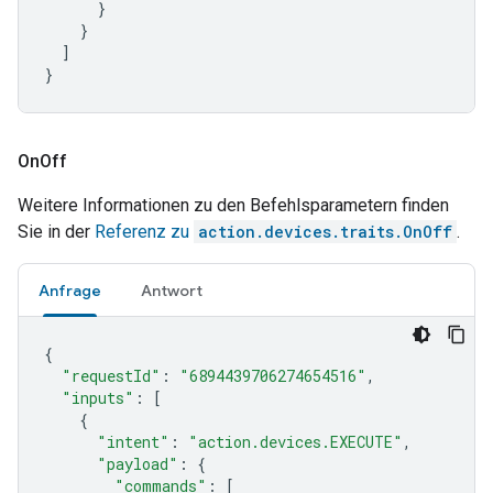
}
}
]
}
On
Off
Weitere Informationen zu den Befehlsparametern finden
Sie in der
Referenz zu
action.devices.traits.OnOff
.
Anfrage
Antwort
{
"requestId"
:
"6894439706274654516"
,
"inputs"
:
[
{
"intent"
:
"action.devices.EXECUTE"
,
"payload"
:
{
"commands"
:
[