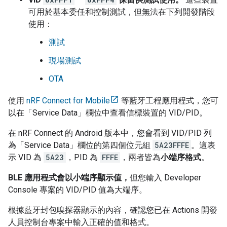
可用於基本委任和控制測試，但無法在下列開發階段
使用：
測試
現場測試
OTA
使用
nRF Connect for Mobile
等藍牙工程應用程式，您可
以在「Service Data」
欄位中查看信標裝置的 VID/PID。
在 nRF Connect 的
Android
版本中，您會看到 VID/PID 列
為「Service Data」
欄位的第四個位元組
5A23FFFE
。這表
示 VID 為
5A23
，PID 為
FFFE
，兩者皆為
小端序格式
。
BLE 應用程式會以小端序顯示值，
但您輸入
Developer
Console
專案的 VID/PID 值為大端序。
根據藍牙封包嗅探器顯示的內容，確認您已在 Actions 開發
人員控制台專案中輸入正確的值和格式。