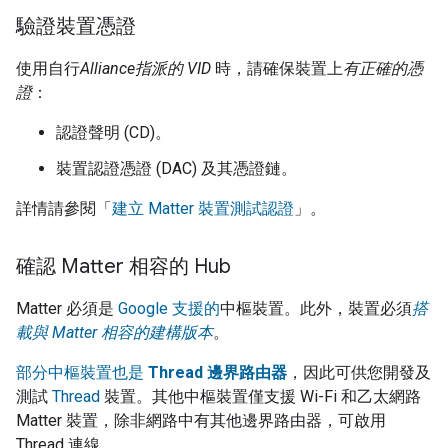
驗證裝置憑證
使用自行
Alliance
指派的 VID
時，請確保裝置上
有正確的憑
證
：
認證聲明 (CD)。
裝置認證憑證 (DAC) 及其憑證鏈。
詳情請參閱「
建立 Matter 裝置測試認證
」。
確認 Matter 相容的 Hub
Matter
必須是
Google 支援的
中樞裝置。此外，裝置必須
搭
載與 Matter 相容的建構版本
。
部分中樞裝置也是
Thread 邊界路由器
，因此可供您開發及
測試
Thread
裝置。其他中樞裝置僅支援 Wi-Fi 和乙太網路
Matter
裝置，除非網路中有其他邊界路由器，可啟用
Thread 連線。