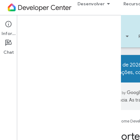
Desenvolver
Recurs
Matter
Informações
Começar
Aprendizado
Desenvolver
Chat
A partir de 2026
informações, c
Suporte
Solução de problemas
Capturar tráfego WLAN
preferência. As t
Newsletters
Maio de 2026
Google Home Deve
Fevereiro de 2026
Suporte
Arquivos de 2025