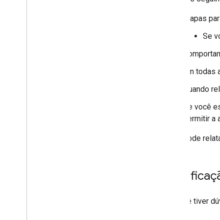
Etapas par
Se v
Comportam
Em todas a
Quando rel
Se você es
permitir a
Você pode relat
Certificaç
Se você tiver dú