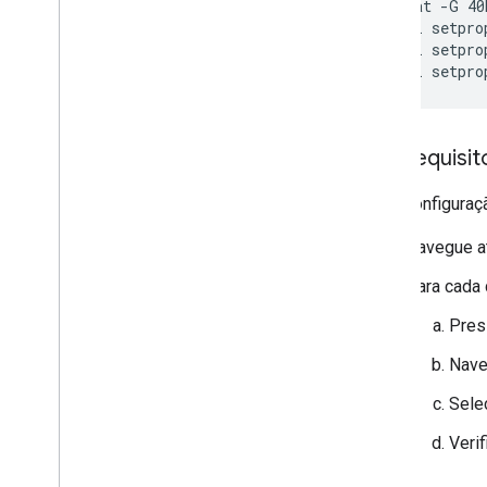
adb logcat -G 40M
adb shell setpro
adb shell setpro
Pré-requisi
Essa configuraç
Navegue a
Para cada 
Pres
Nave
Sele
Veri