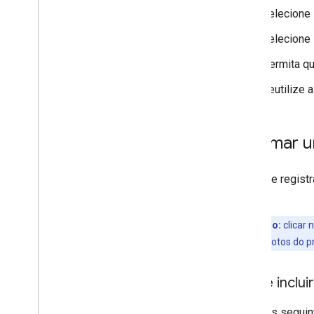
Selecione
Selecione
Permita q
Reutilize 
Informar u
Antes de registr
aplica.
Observação:
clicar 
contagem de votos do p
O que inclui
Inclua os segui