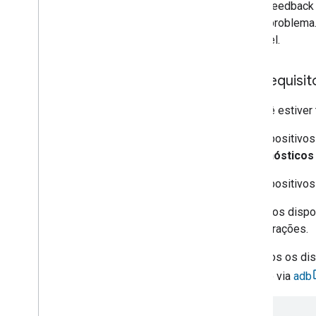
Enviar feedback
para o problema
possível.
Pré-requisit
Se você estiver
Em dispositivos
e diagnósticos
Em dispositivo
Em outros dispo
Configurações.
Em todos os dis
registro via
adb