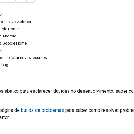
 desenvolvedores
ogle Home
do Android
 do Google Home
k
ou solicitar novos recursos
o bug
es abaixo para esclarecer dúvidas no desenvolvimento, saber c
 página de
builds de problemas
para saber como resolver proble
tter.