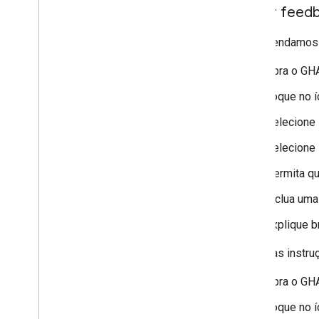
Enviar feed
Recomendamos e
Abra o
GH
Toque no í
Selecione
Selecione
Permita q
Inclua uma
Explique b
Além das instru
Abra o
GH
Toque no í