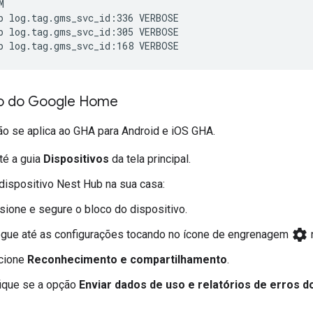


p log.tag.gms_svc_id:336 VERBOSE

p log.tag.gms_svc_id:305 VERBOSE

to do Google Home
ão se aplica ao GHA para Android e iOS
GHA
.
té a guia
Dispositivos
da tela principal.
dispositivo Nest Hub na sua casa:
sione e segure o bloco do dispositivo.
settings
gue até as configurações tocando no ícone de engrenagem
n
cione
Reconhecimento e compartilhamento
.
fique se a opção
Enviar dados de uso e relatórios de erros d