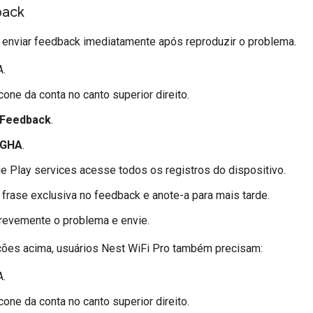
back
nviar feedback imediatamente após reproduzir o problema.
A
.
cone da conta no canto superior direito.
Feedback
.
GHA
.
ue
Play services
acesse todos os registros do dispositivo.
 frase exclusiva no feedback e anote-a para mais tarde.
revemente o problema e envie.
ções acima, usuários
Nest WiFi Pro
também precisam:
A
.
cone da conta no canto superior direito.