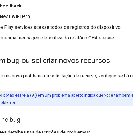
Feedback
.
Nest WiFi Pro
.
ue
Play services
acesse todos os registros do dispositivo.
a mesma mensagem descritiva do relatório
GHA
e envie.
m bug ou solicitar novos recursos
ar um novo problema ou solicitação de recurso, verifique se há
no botão
estrela (★)
em um problema aberto indica que você também 
roblema.
r no bug
ntes detalhes nas descrições de problemas: