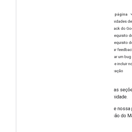
Arquivos de 2024
Arquivos 2023
Nesta página
Arquivos de 2022
Comunidades de
Feedback do Go
Pré-requisito 
Pré-requisito
Enviar feedbac
Informar um bug 
O que incluir n
Certificação
Confira as seçõ
a comunidade.
Consulte nossa
integração do Ma