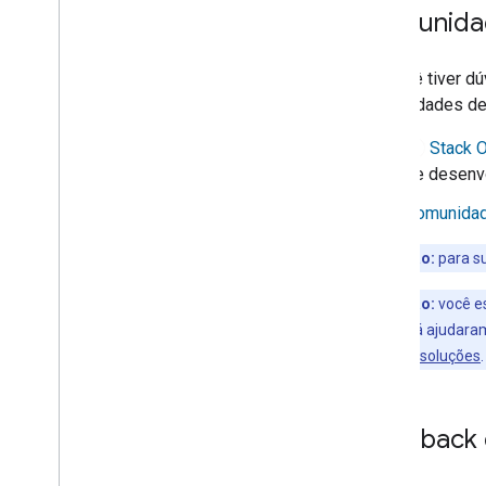
Comunida
Se você tiver d
comunidades de
Stack O
de desenv
Comunidad
Observação:
para su
Observação:
você es
soluções que já ajudara
provedores de soluções
.
Feedback