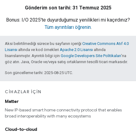
Gönderim son tarihi: 31 Temmuz 2025
Bonus: I/O 2025'te duyurduğumuz yenilikleri mi kaçırdınız?
Tüm ayrıntıları öğrenin
.
Aksi belirtilmediği sürece bu sayfanın içeriği
Creative Commons Atıf 4.0
Lisansı
altında ve kod örnekleri
Apache 2.0 Lisansı
altında
lisanslanmıştır. Ayrıntılı bilgi için
Google Developers Site Politikaları
'na
göz atın. Java, Oracle ve/veya satış ortaklarının tescilli ticari markasıdır.
Son güncelleme tarihi: 2025-08-25 UTC.
CIHAZLAR IÇIN
Matter
New IP-based smart home connectivity protocol that enables
broad interoperability with many ecosystems
Cloud-to-cloud