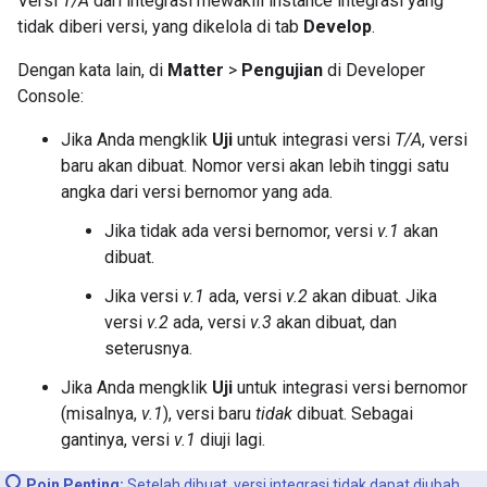
Versi
T/A
dari integrasi mewakili instance integrasi yang
tidak diberi versi, yang dikelola di tab
Develop
.
Dengan kata lain, di
Matter
>
Pengujian
di
Developer
Console
:
Jika Anda mengklik
Uji
untuk integrasi versi
T/A
, versi
baru akan dibuat. Nomor versi akan lebih tinggi satu
angka dari versi bernomor yang ada.
Jika tidak ada versi bernomor, versi
v.1
akan
dibuat.
Jika versi
v.1
ada, versi
v.2
akan dibuat. Jika
versi
v.2
ada, versi
v.3
akan dibuat, dan
seterusnya.
Jika Anda mengklik
Uji
untuk integrasi versi bernomor
(misalnya,
v.1
), versi baru
tidak
dibuat. Sebagai
gantinya, versi
v.1
diuji lagi.
Poin Penting:
Setelah dibuat, versi integrasi tidak dapat diubah.