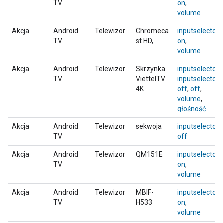
TV
on
,
volume
Akcja
Android
Telewizor
Chromeca
inputselector
,
TV
st HD,
on
,
volume
Akcja
Android
Telewizor
Skrzynka
inputselector
,
TV
ViettelTV
inputselector
,
4K
off
,
off
,
volume
,
głośność
Akcja
Android
Telewizor
sekwoja
inputselector
,
TV
off
Akcja
Android
Telewizor
QM151E
inputselector
,
TV
on
,
volume
Akcja
Android
Telewizor
MBIF-
inputselector
,
TV
H533
on
,
volume