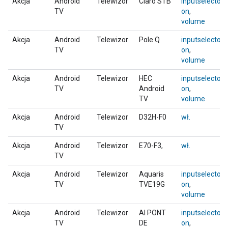
Akcja
Android
Telewizor
Claro STB
inputselector
,
TV
on
,
volume
Akcja
Android
Telewizor
Pole Q
inputselector
,
TV
on
,
volume
Akcja
Android
Telewizor
HEC
inputselector
,
TV
Android
on
,
TV
volume
Akcja
Android
Telewizor
D32H-F0
wł.
TV
Akcja
Android
Telewizor
E70-F3,
wł.
TV
Akcja
Android
Telewizor
Aquaris
inputselector
,
TV
TVE19G
on
,
volume
Akcja
Android
Telewizor
AI PONT
inputselector
,
TV
DE
on
,