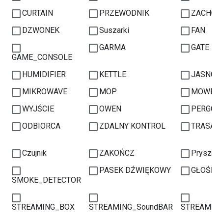
CURTAIN
PRZEWODNIK
ZACHOW
DZWONEK
Suszarki
FAN
GARMA
GATE
GAME_CONSOLE
HUMIDIFIER
KETTLE
JASNO
MIKROWAVE
MOP
MOWER
WYJŚCIE
OWEN
PERGO
ODBIORCA
ZDALNY KONTROL
TRASA
Czujnik
ZAKOŃCZ
Pryszni
PASEK DŹWIĘKOWY
GŁOŚNI
SMOKE_DETECTOR
STREAMING_BOX
STREAMING_SoundBAR
STREAMIN