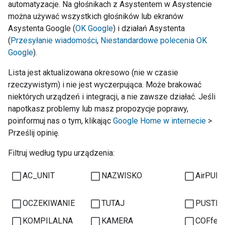
automatyzacje. Na głośnikach z Asystentem w Asystencie
można używać wszystkich głośników lub ekranów
Asystenta Google (
OK Google
) i działań Asystenta
(
Przesyłanie wiadomości
,
Niestandardowe polecenia OK
Google
).
Lista jest aktualizowana okresowo (nie w czasie
rzeczywistym) i nie jest wyczerpująca. Może brakować
niektórych urządzeń i integracji, a nie zawsze działać. Jeśli
napotkasz problemy lub masz propozycje poprawy,
poinformuj nas o tym, klikając
Google Home w internecie
>
Prześlij opinię.
Filtruj według typu urządzenia:
AC_UNIT
NAZWISKO
AirPURI
OCZEKIWANIE
TUTAJ
PUSTE
KOMPILALNA
KAMERA
COFfee