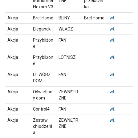
Immobilier
ZNE
przekaźni
Flexom V3
ka
Akcja
Brel Home
BLINY
Brel Home
wł.
Akcja
Elegancki
WŁĄCZ
wł.
Akcja
Przybliżon
FAN
wł.
e
Akcja
Przybliżon
LOTNISZ
wł.
e
Akcja
UTWÓRZ
FAN
wł.
DOM
Akcja
Oświetlon
ZEWNĘTR
wł.
y dom
ZNE
Akcja
Control4
FAN
wł.
Akcja
Zestaw
ZEWNĘTR
wł.
chłodzeni
ZNE
a