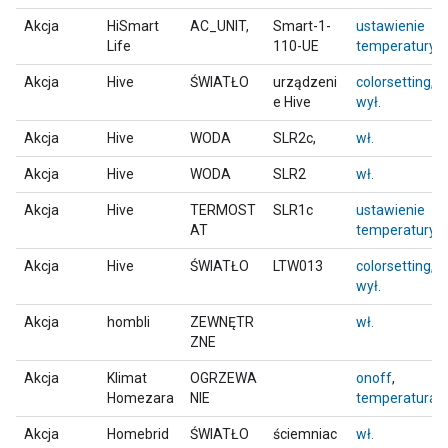
Akcja
HiSmart
AC_UNIT,
Smart-1-
ustawienie
Life
110-UE
temperatury
Akcja
Hive
ŚWIATŁO
urządzeni
colorsetting
,
e Hive
wył.
Akcja
Hive
WODA
SLR2c,
wł.
Akcja
Hive
WODA
SLR2
wł.
Akcja
Hive
TERMOST
SLR1c
ustawienie
AT
temperatury
Akcja
Hive
ŚWIATŁO
LTW013
colorsetting
,
wył.
Akcja
hombli
ZEWNĘTR
wł.
ZNE
Akcja
Klimat
OGRZEWA
onoff
,
Homezara
NIE
temperatura
Akcja
Homebrid
ŚWIATŁO
ściemniac
wł.