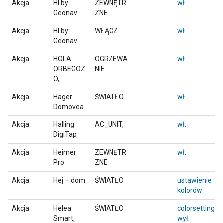
Akcja
HI by
ZEWNĘTR
wł.
Geonav
ZNE
Akcja
HI by
WŁĄCZ
wł.
Geonav
Akcja
HOLA
OGRZEWA
wł.
ORBEGOZ
NIE
O,
Akcja
Hager
ŚWIATŁO
wł.
Domovea
Akcja
Halling
AC_UNIT,
wł.
DigiTap
Akcja
Heimer
ZEWNĘTR
wł.
Pro
ZNE
Akcja
Hej – dom
ŚWIATŁO
ustawienie
kolorów
Akcja
Helea
ŚWIATŁO
colorsetting
,
Smart,
wył.