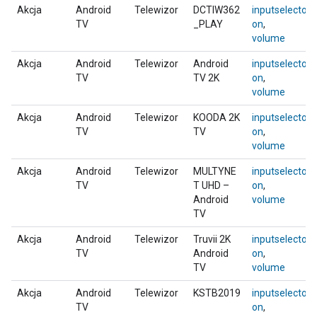
Akcja
Android
Telewizor
DCTIW362
inputselector
,
TV
_PLAY
on
,
volume
Akcja
Android
Telewizor
Android
inputselector
,
TV
TV 2K
on
,
volume
Akcja
Android
Telewizor
KOODA 2K
inputselector
,
TV
TV
on
,
volume
Akcja
Android
Telewizor
MULTYNE
inputselector
,
TV
T UHD –
on
,
Android
volume
TV
Akcja
Android
Telewizor
Truvii 2K
inputselector
,
TV
Android
on
,
TV
volume
Akcja
Android
Telewizor
KSTB2019
inputselector
,
TV
on
,