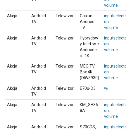
volume
Akcja
Android
Telewizor
Caixun
inputselector
,
TV
Android
on
,
TV
volume
Akcja
Android
Telewizor
Hybrydow
inputselector
,
TV
y telefon z
on
,
Androide
volume
m 4K
Akcja
Android
Telewizor
MEO TV
inputselector
,
TV
Box 4K
on
,
(DIW3930)
volume
Akcja
Android
Telewizor
E70u-D3
wł.
TV
Akcja
Android
Telewizor
KM_SH36
inputselector
,
TV
8AT
on
,
volume
Akcja
Android
Telewizor
S70CDS,
inputselector
,