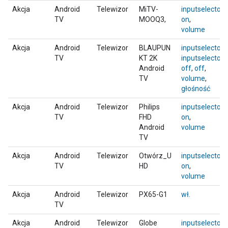
Akcja
Android
Telewizor
MiTV-
inputselector
,
TV
MOOQ3,
on
,
volume
Akcja
Android
Telewizor
BLAUPUN
inputselector
,
TV
KT 2K
inputselector
,
Android
off
,
off
,
TV
volume
,
głośność
Akcja
Android
Telewizor
Philips
inputselector
,
TV
FHD
on
,
Android
volume
TV
Akcja
Android
Telewizor
Otwórz_U
inputselector
,
TV
HD
on
,
volume
Akcja
Android
Telewizor
PX65-G1
wł.
TV
Akcja
Android
Telewizor
Globe
inputselector
,