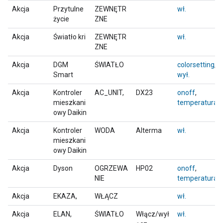
Akcja
Przytulne
ZEWNĘTR
wł.
życie
ZNE
Akcja
Światło kri
ZEWNĘTR
wł.
ZNE
Akcja
DGM
ŚWIATŁO
colorsetting
,
Smart
wył.
Akcja
Kontroler
AC_UNIT,
DX23
onoff
,
mieszkani
temperatura
owy Daikin
Akcja
Kontroler
WODA
Alterma
wł.
mieszkani
owy Daikin
Akcja
Dyson
OGRZEWA
HP02
onoff
,
NIE
temperatura
Akcja
EKAZA,
WŁĄCZ
wł.
Akcja
ELAN,
ŚWIATŁO
Włącz/wył
wł.