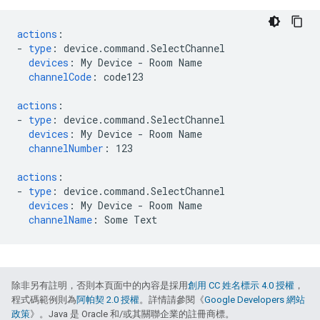
actions
:
-
type
:
device.command.SelectChannel
devices
:
My Device - Room Name
channelCode
:
code123
actions
:
-
type
:
device.command.SelectChannel
devices
:
My Device - Room Name
channelNumber
:
123
actions
:
-
type
:
device.command.SelectChannel
devices
:
My Device - Room Name
channelName
:
Some Text
除非另有註明，否則本頁面中的內容是採用
創用 CC 姓名標示 4.0 授權
，
程式碼範例則為
阿帕契 2.0 授權
。詳情請參閱《
Google Developers 網站
政策
》。Java 是 Oracle 和/或其關聯企業的註冊商標。