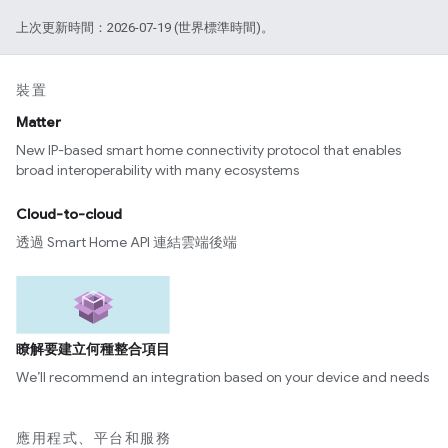
上次更新時間：2026-07-19 (世界標準時間)。
裝置
Matter
New IP-based smart home connectivity protocol that enables
broad interoperability with many ecosystems
Cloud-to-cloud
透過 Smart Home API 連結雲端後端
瞭解要建立何種整合項目
We’ll recommend an integration based on your device and needs
應用程式、平台和服務