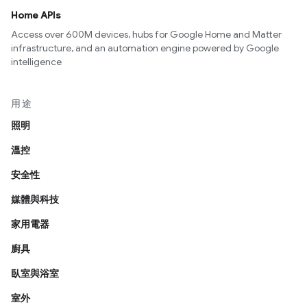
Home APIs
Access over 600M devices, hubs for Google Home and Matter
infrastructure, and an automation engine powered by Google
intelligence
用途
照明
溫控
安全性
媒體與科技
家用電器
廚具
臥室與浴室
室外