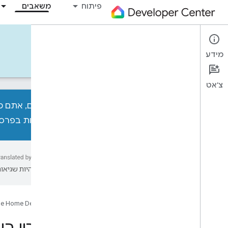
פיתוח
משאבים
Tools
מידע
כלים
דוגמאות
Codelabs
ניוזלטרים
צ'אט
כדי לזכות בפרסי
כל הכלים
SDK של המכשיר
תוסף Google Home לקוד VS
עשויות להיות שגיאות
מגרש משחקים של Google Home
אוטומציה של ממשק המשתמש של
Google Home
e Home Developers
כלי להצגת תרשים בית
מכשיר וירטואלי חשוב