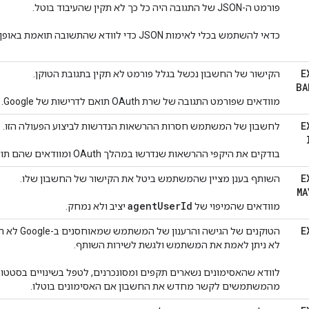
פורמט ה-JSON של התגובה היה כל כך לא תקין שהעיבוד בוטל.
כדאי להשתמש בכלי לאימות JSON כדי לוודא שהתשובה תואמת באופן מלא לסכימות של הכוונות.
E
הקישור של החשבון נכשל בגלל פורמט לא תקין בתגובת הטוקן.
BA
מוודאים שפורמט התגובה של שרת OAuth תואם לדרישות של Google.
E
לחשבון של המשתמש חסרות ההרשאות הנדרשות לביצוע הפעולה הזו.
בודקים את היקפי ההרשאות שנדרשו במהלך OAuth ומוודאים שהם תואמים לתכונות הנדרשות.
E
השותף בענן מציין שהמשתמש ביטל את הקישור של החשבון שלו.
MA
agent
User
Id
מוודאים שהמיפוי של
יציב ולא נמחק.
E
הטוקנים של ה
לא ניתן לאמת את המשתמש ולגשת לשירות השותף. ‫
לוודא שהאסימונים נשארים תקפים ומסונכרנים, לטפל בשינויים בסטטו
מהמשתמשים לקשר מחדש את החשבון אם האסימונים בוטלו.