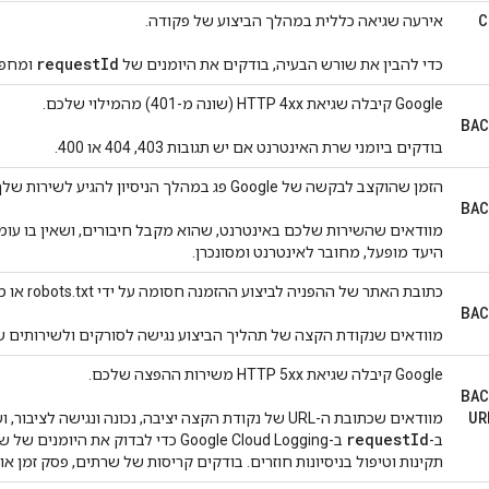
C
אירעה שגיאה כללית במהלך הביצוע של פקודה.
request
Id
כדי להבין את שורש הבעיה, בודקים את היומנים של
ומחפש
‫Google קיבלה שגיאת HTTP 4xx (שונה מ-401) מהמילוי שלכם.
BAC
בודקים ביומני שרת האינטרנט אם יש תגובות 403,‏ 404 או 400.
הזמן שהוקצב לבקשה של Google פג במהלך הניסיון להגיע לשירות שלך.
BAC
מוודאים שהשירות שלכם באינטרנט, שהוא מקבל חיבורים, ושאין בו עומס
היעד מופעל, מחובר לאינטרנט ומסונכרן.
כתובת האתר של ההפניה לביצוע ההזמנה חסומה על ידי robots.txt או מסנני אבטחה.
BAC
מוודאים שנקודת הקצה של תהליך הביצוע נגישה לסורקים ולשירותים של oogle
‫Google קיבלה שגיאת HTTP 5xx משירות ההפצה שלכם.
BAC
UR
מוודאים שכתובת ה-URL של נקודת הקצה יציבה, נכונה ונגיש
request
Id
ב-
ב-Google Cloud Logging כדי לבדוק את 
תקינות וטיפול בניסיונות חוזרים. בודקים קריסות של שרתים, פסק זמן או שגיאות