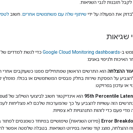
 לקבל תובנות לגבי השגיאות.
בדוק את הפעולה על ידי
שיתוף שלה עם משתמשים אחרים
. חשוב
לטפל 
 שגיאות
מש ב-
s
Google Cloud Monitoring dashboard
כדי לגשת למדדים של ה
האיכות ולניפוי באגים:
עור ההצלחה
הוא התרשים הראשון שמתחילים ממנו כשעוקבים אחרי המ
להצביע על הפסקת שירות בחלק מבסיס המשתמשים או בכולו. מומלץ לע
י או עדכון בפרויקט.
95th Percentile Late
הוא אינדיקטור חשוב לביצועי השילוב של
loud
תרשים הזה עשויות להצביע על כך שהמערכות שלכם לא מצליחות לעמו
מדי פעם כדי לזהות התנהגויות לא צפויות.
Error Breakd
(פירוט השגיאות) שימושיים במיוחד כשמנסים לפתור ב
 ההצלחה, מוצג קוד שגיאה בפירוט השגיאות. בטבלה שלמטה אפשר לרא