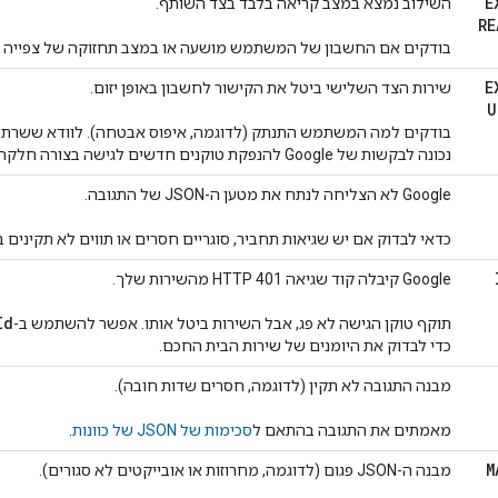
E
השילוב נמצא במצב קריאה בלבד בצד השותף.
RE
בודקים אם החשבון של המשתמש מושעה או במצב תחזוקה של צפייה ב
E
שירות הצד השלישי ביטל את הקישור לחשבון באופן יזום.
U
נכונה לבקשות של Google להנפקת טוקנים חדשים לגישה בצורה חלקה.
‫Google לא הצליחה לנתח את מטען ה-JSON של התגובה.
כדאי לבדוק אם יש שגיאות תחביר, סוגריים חסרים או תווים לא תקינים 
‫Google קיבלה קוד שגיאה HTTP 401 מהשירות שלך.
Id
תוקף טוקן הגישה לא פג, אבל השירות ביטל אותו. אפשר להשתמש ב-
כדי לבדוק את היומנים של שירות הבית החכם.
מבנה התגובה לא תקין (לדוגמה, חסרים שדות חובה).
מאמתים את התגובה בהתאם ל
סכימות של JSON של כוונות
.
M
מבנה ה-JSON פגום (לדוגמה, מחרוזות או אובייקטים לא סגורים).