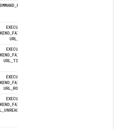
OMMAND
_
FAILED
EXECUTION
_
KEND
_
FAILURE
_
URL
_
ERROR
EXECUTION
_
KEND
_
FAILURE
_
URL
_
TIMEOUT
EXECUTION
_
KEND
_
FAILURE
_
URL
_
ROBOTED
EXECUTION
_
KEND
_
FAILURE
_
L
_
UNREACHABLE