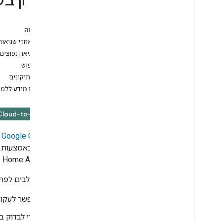
פתרון בע
SDK לנייד
בדף הזה
פלאגין של Google Home ל-Android
Studio
מעקב אחרי שגיאות
קודי שגיאה נפוצי
אחר
לוגי חיפוש
חבילת הבדיקה של Google Home
בדיקת תיקונים
ניתוח נתונים ב-Google Cloud Platform
מקורות מידע ללמי
Google Home Vitals
Cloud Monitoring
Cloud-to-cloud
Cloud Logging
פתרון בעיות בשילוב שגיאות
Google Cloud
מ
כלי לאימות נתוני סנכרון
בבעיות באמצעות י
מאמת Web
RTC
Google Home Analytics מתעד את התקלה במדדים שלכם ומפרסם יומ
יש שני שלבים לפתר
אפשר לעקוב
כדי לבדוק בע