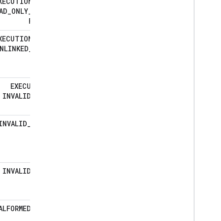
XECUTION
_
GAL
_
AD
_
ONLY
_
MODE
_
FOR
_
3P
XECUTION
_
GAL
_
NLINKED
_
BY
_
3P
EXECUTION
_
INVALID
_
JSON
INVALID
_
AUTH
_
TOKEN
INVALID
_
JSON
ALFORMED
_
JSON