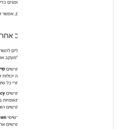
מדדים ויומנים כדי
אם רוצים, אפשר ל
מעקב אחרי
אתם יכולים להשת
במיוחד למעקב אחר 
התרשים
שי
הזה יכולות 
אחרי כל שינו
התרשים
ncy
פתאומיות ב
התרשים הזה 
תרשימי
own
בתרשים אחוז