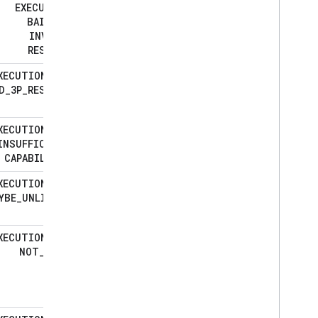
EXECUTION
_
BAILOUT
_
INVALID
_
RESPONSE
XECUTION
_
GAL
_
D
_
3P
_
RESPONSE
XECUTION
_
GAL
_
INSUFFICIENT
_
CAPABILITIES
XECUTION
_
GAL
_
YBE
_
UNLINKED
_
BY
_
3P
XECUTION
_
GAL
_
NOT
_
FOUND