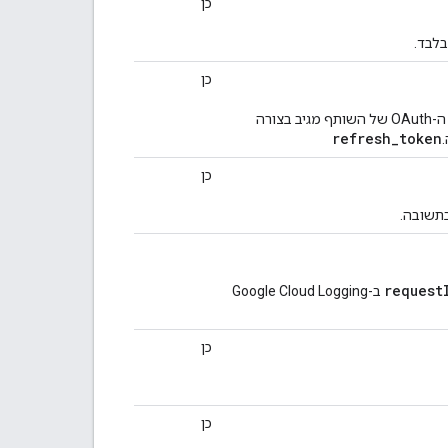
כן
לבד.
כן
בודקים למה המשתמש התנתק (לדוגמה, איפוס אבטחה). לוודא ששרת ה-OAuth של השותף מגיב בצורה
refresh
_
token
כן
בתשובה.
request
ב-Google Cloud Logging
כן
כן