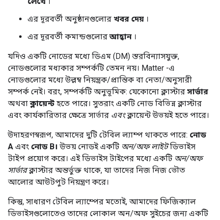
লেখে
।
এর দূরবর্তী অনুষ্ঠানগুলোর
খবর দেয়
।
এর দূরবর্তী কমান্ডগুলোর
আহ্বান
।
যদিও একটি নোডের মধ্যে ডিএম (DM) স্তরবিন্যাসযুক্ত,
নোডগুলোর মধ্যকার সম্পর্কটি তেমন নয়।
Matter
-এ
নোডগুলোর মধ্যে উল্লম্ব নিয়ন্ত্রক/প্রান্তিক বা নেতা/অনুসারী
সম্পর্ক নেই। বরং, সম্পর্কটি অনুভূমিক: যেকোনো ক্লাস্টার
সার্ভার
অথবা
ক্লায়েন্ট
হতে পারে। সুতরাং একটি নোড বিভিন্ন ক্লাস্টার
এবং কার্যকারিতার ক্ষেত্রে সার্ভার
এবং
ক্লায়েন্ট উভয়ই হতে পারে।
উদাহরণস্বরূপ, আমাদের দুটি টেবিল ল্যাম্প থাকতে পারে:
নোড
A
এবং
নোড B।
উভয় নোডই একটি
অন/অফ লাইট
ডিভাইস
টাইপ প্রয়োগ করে। এই ডিভাইস টাইপের মধ্যে একটি
অন/অফ
সার্ভার
ক্লাস্টার অন্তর্ভুক্ত থাকে, যা তাদের নিজ নিজ ভৌত
আলোর আউটপুট নিয়ন্ত্রণ করে।
কিন্তু, সাধারণ টেবিল ল্যাম্পের মতোই, আমাদের ফিজিক্যাল
ডিভাইসগুলোতেও তাদের লোকাল অন/অফ সুইচের জন্য একটি