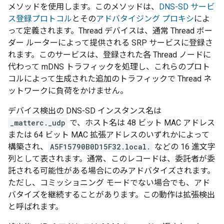
メソッドを使用します。このメソッドは、
DNS-SD サービ
ス登録プロトコル
とその
アドバタイジング プロキシ
によ
って定義されます。
Thread
デバイスは、通常
Thread
ボー
ダー ルーターによって提供される SRP サービスに登録さ
れます。このサービスは、登録された各
Thread
ノードに
代わって mDNS トラフィックを処理し、これらのプロト
コルによって生成された追加のトラフィックで
Thread
ネ
ットワークに負荷をかけません。
デバイス検出の DNS-SD インスタンス名は
_matterc._udp
で、ホスト名は 48 ビット MAC アドレス
または 64 ビット MAC 拡張アドレスのいずれかによって
構築され、
A5F15790B0D15F32.local.
などの 16 進文字
列として表されます。通常、このレコードは、委託者が委
託される可能性がある場合にのみアドバタイズされます。
ただし、コミッショニング モードでない場合でも、アド
バタイズを継続することがあります。この動作は拡張検出
と呼ばれます。