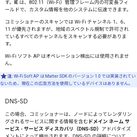
す。
IE
は、802.11（Wi-Fi）管理フレーム内の可変長フィ
ールドで、カスタム情報を他のシステムに伝達できます。
コミッショナーのスキャンでは Wi-Fi チャンネル 1、6、
11 が優先されますが、地域のスペクトル規制で許可され
ているすべてのチャンネルをスキャンする必要がありま
す。
Wi-Fi ソフト AP はオペレーション検出には使用されませ
ん。
注:
Wi-Fi Soft AP は
Matter
SDK のバージョン 1.0 では実装されてい
ないため、現在この広告方法を使用しているデバイスはありません。
DNS-SD
この場合、コミッショナーは、ノードによってレンダリン
グされるサービスに関する情報を含む
ドメイン ネーム サ
ービス - サービス ディスカバリ（DNS-SD）
アドバタイズ
メントによって検出されます。DNS-SD の詳細について