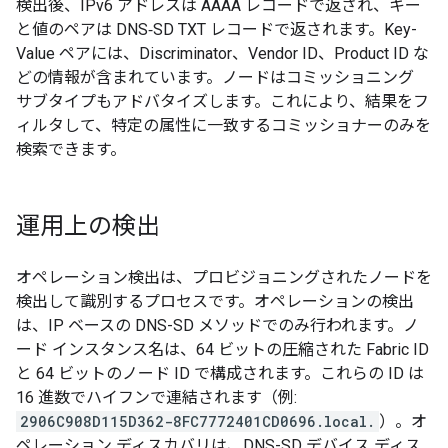
検出後、IPv6 アドレスは AAAA レコードで返され、キー
と値のペアは DNS‑SD TXT レコードで返されます。Key-
Value ペアには、Discriminator、Vendor ID、Product ID な
どの情報が含まれています。ノードはコミッショニング
サブタイプもアドバタイズします。これにより、結果をフ
ィルタして、特定の属性に一致するコミッショナーのみを
検索できます。
運用上の検出
オペレーション検出は、プロビジョニングされたノードを
検出して識別するプロセスです。オペレーションの検出
は、IP ベースの DNS-SD メソッドでのみ行われます。ノ
ード インスタンス名は、64 ビットの圧縮された Fabric ID
と 64 ビットのノード ID で構成されます。これらの ID は
16 進数でハイフンで連結されます（例:
2906C908D115D362-8FC7772401CD0696.local.
）。オ
ペレーション ディスカバリは、DNS-SD デバイス ディス