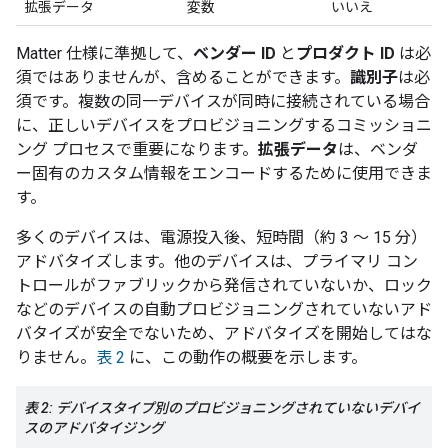
拡張データ
変数
いいえ
Matter
仕様に準拠して、
ベンダー ID
と
プロダクト ID
は必
須ではありませんが、含めることができます。
識別子
は必
須です。複数の同一デバイスが同時に接続されている場合
に、正しいデバイスをプロビジョニングするコミッショニ
ング プロセスで重要になります。
拡張データ
は、ベンダ
ー固有のカスタム情報をエンコードするために使用できま
す。
多くのデバイスは、電源投入後、短時間（約 3 ～ 15 分）
アドバタイズします。他のデバイスは、プライマリ コン
トロールがファブリックから発信されていないか、ロック
などのデバイスの自動プロビジョニングされていないアド
バタイズが安全でないため、アドバタイズを開始してはな
りません。
表 2
に、この動作の概要を示します。
表 2: デバイスタイプ別のプロビジョニングされていないデバイ
スのアドバタイジング