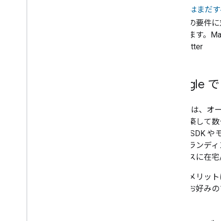
Matter
はまだす
と処理の要件に対応
があります。M
い。
Matter
Google 
Google 
速に構築して数
バイス SDK 
し、ブランディ
リエンスに在宅
最大のメリットは
なく、お好みの