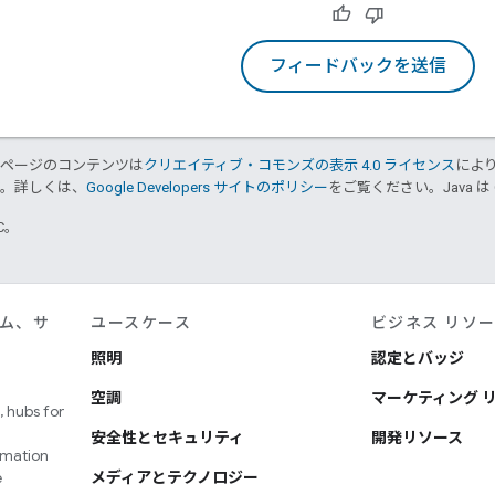
フィードバックを送信
のページのコンテンツは
クリエイティブ・コモンズの表示 4.0 ライセンス
によ
す。詳しくは、
Google Developers サイトのポリシー
をご覧ください。Java は
TC。
ム、サ
ユースケース
ビジネス リソ
照明
認定とバッジ
空調
マーケティング 
 hubs for
安全性とセキュリティ
開発リソース
omation
e
メディアとテクノロジー