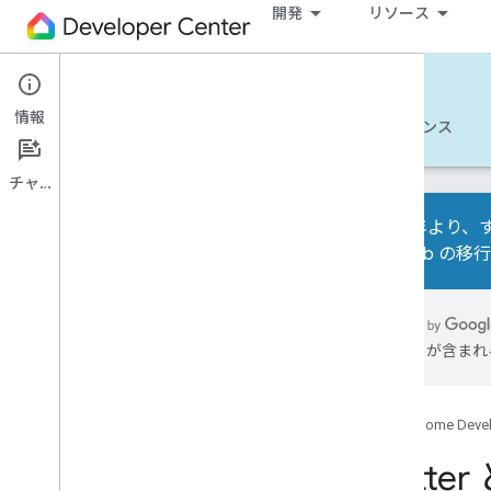
開発
リソース
Matter
情報
使ってみる
詳細
開発
リファレンス
チャット
2026 年より、す
Test Lab の
案件入門
Thread Play Services API
には誤りが含まれ
Codelab
Matter 用 Android アプリを作成す
る
Google Home Deve
Matter 仮想デバイスを作成する
Matter デバイスをビルドする
Matter
Matter 統合のデバッグ