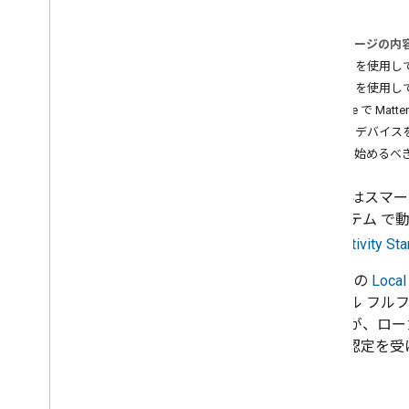
すべての Codelab
このページの内
重要
Matter を使
Matter とは
Matter を使
デバイスのデータモデル
Google で Ma
インタラクション モデル
Matter デ
調査可能で運用可能な調査
何から始めるべ
生地
コミッショニング
Matter
はスマー
証明書
コシステム で
スレッドと IPv6
Connectivity Sta
Matter 拡張機能
Google の
Loca
サンプル クラスタを作成する
ローカル フルフ
Matter デバイスに拡張機能を追加する
ステムが、ロー
Matter
認定を受
コンソールのコンセプト
ます。
統合バージョニング