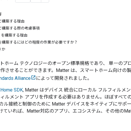
容
用して構築する理由
用して構築する際の考慮事項
tter を構築する理由
バイスを構築するにはどの程度の作業が必要ですか？
きか
トホーム テクノロジーのオープン標準規格であり、 単一のプ
動作させることができます。
Matter
は、スマートホーム向けの製
ndards Alliance
によって開発されました。
l Home SDK
,
Matter
はデバイス 統合にローカル フルフィルメ
ィルメント アプリを作成する必要はありません。ほぼすべての Googl
カル接続と制御のために
Matter
デバイスをネイティブにサポー
けていれば、
Matter
対応のアプリ、エコシステム、その他の
Mat