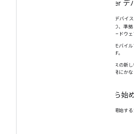
Matte
Matter
デバイスを
要であり、準拠
最小ハードウェ
また、モバイル
なります。
デバイスの新し
は、開発にかな
何から始
構築を開始する