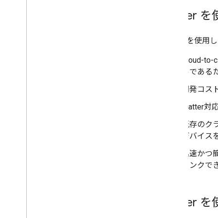
コンソールのステータス
Matter
Matter を
Cloud-to-c
ルである
開発コスト
Matter
対
既存のクラ
デバイス
迅速かつ
リンクで
Matte