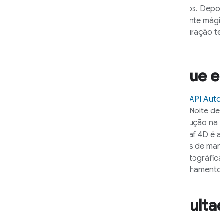
favoritos. Depo
inteligente mág
configuração te
O que e
Com a
API Aut
rotina "Noite d
reprodução na 
Nanoleaf 4D é a
milhares de ma
cinematográfica
o espelhamento 
Result