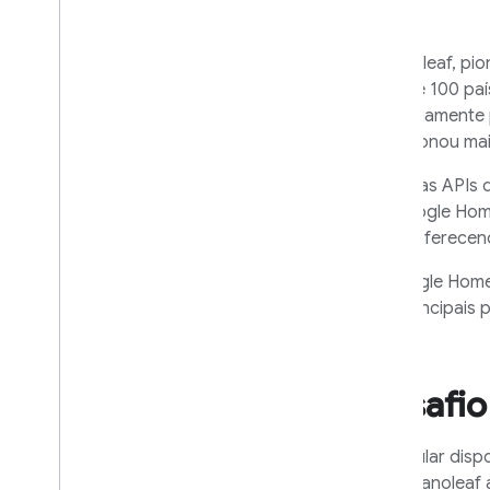
A Nanoleaf, pio
mais de 100 paí
continuamente p
impulsionou mai
As novas APIs 
do Google Home
apps, oferecend
O Google Home 
dos principais 
Desafi
O popular dispo
luzes Nanoleaf 