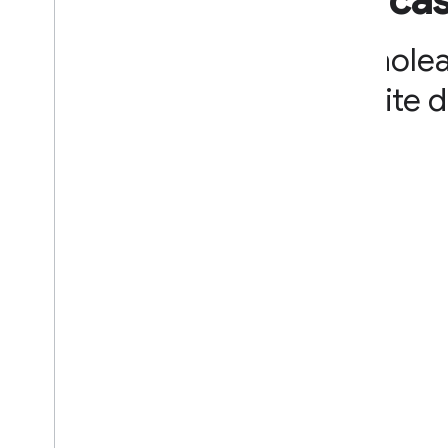
de ca
Check-in do desafio da API Home
Desafio para desenvolvedores
Nanolea
Edição Google I
/
O
"Noite 
Abril de 2025
Estudo de caso da Nanoleaf
Fevereiro de 2025
Janeiro de 2025
Arquivos de 2024
Arquivos 2023
Arquivos de 2022