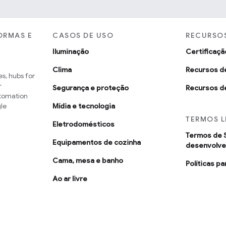
ORMAS E
CASOS DE USO
RECURSOS
Iluminação
Certificaçã
Clima
Recursos d
s, hubs for
r
Segurança e proteção
Recursos d
utomation
le
Mídia e tecnologia
TERMOS L
Eletrodomésticos
Termos de 
Equipamentos de cozinha
desenvolv
Cama, mesa e banho
Políticas p
Ao ar livre