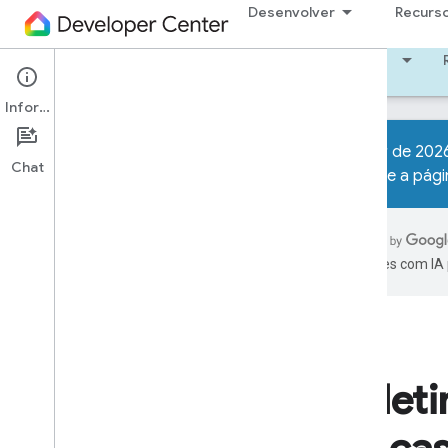
Desenvolver
Recurs
Começar
Aprendizado
Desenvolver
Informações
A partir de 202
Chat
consulte a
pági
Suporte
Solução de problemas
Capturar tráfego WLAN
traduções com IA 
Newsletters
Maio de 2026
Fevereiro de 2026
Arquivos de 2025
Boleti
Novembro de 2025
Outubro de 2025
Julho de 2025