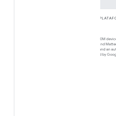
PARA DISPOSITIVOS
PARA APPS, PLATAF
SERVIÇOS
Matter
Home APIs
New IP-based smart home
connectivity protocol that enables
Access over 600M device
broad interoperability with many
Google Home and Matte
ecosystems
infrastructure, and an a
engine powered by Goog
intelligence
Cloud-to-cloud
Conecte seu back-end da nuvem
com a API Smart Home
Saiba qual integração você pode
criar