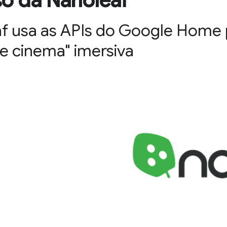
so da Nanoleaf
f usa as APIs do Google Home 
de cinema" imersiva