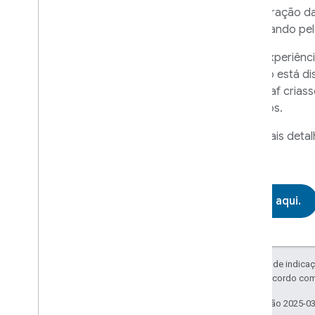
A integração d
começando pelo
Criar experiênc
recurso está d
Nanoleaf criass
recursos.
Para mais detal
Leia aqui.
Exceto em caso de indicaç
licenciadas de acordo co
Última atualização 2025-0