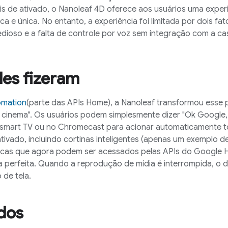
is de ativado, o Nanoleaf 4D oferece aos usuários uma exper
ica e única. No entanto, a experiência foi limitada por dois f
dioso e a falta de controle por voz sem integração com a cas
les fizeram
omation
(parte das APIs Home), a Nanoleaf transformou esse 
e cinema". Os usuários podem simplesmente dizer "Ok Google, n
smart TV ou no Chromecast para acionar automaticamente to
tivado, incluindo cortinas inteligentes (apenas um exemplo d
rcas que agora podem ser acessados pelas APIs do Google Ho
 perfeita. Quando a reprodução de mídia é interrompida, o d
de tela.
ados