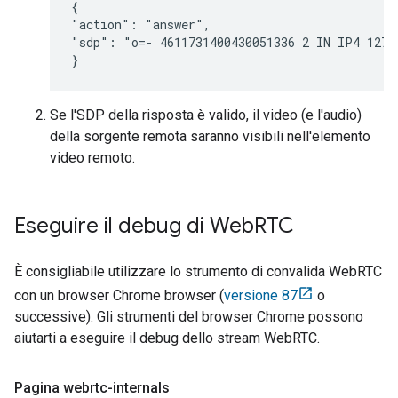
{

"action": "answer",

"sdp": "o=- 4611731400430051336 2 IN IP4 127.0
}
Se l'SDP della risposta è valido, il video (e l'audio)
della sorgente remota saranno visibili nell'elemento
video remoto.
Eseguire il debug di Web
RTC
È consigliabile utilizzare lo strumento di convalida WebRTC
con un browser Chrome browser (
versione 87
o
successive). Gli strumenti del browser Chrome possono
aiutarti a eseguire il debug dello stream WebRTC.
Pagina webrtc-internals