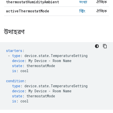
thermostat
Humidity
Ambient
সংখ্যা
ঐচ্ছিক
active
Thermostat
Mode
স্ট্রিং
ঐচ্ছিক
উদাহরণ
starters
:
-
type
:
device.state.TemperatureSetting
device
:
My Device - Room Name
state
:
thermostatMode
is
:
cool
condition
:
type
:
device.state.TemperatureSetting
device
:
My Device - Room Name
state
:
thermostatMode
is
:
cool