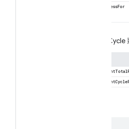
suppress
For
Stop
Light
Effect
Command
Light
Effect
Sleep
Command
Light
Effect
Wake
Command
Light
Effect
Pulse 指令
Light
Effect
Color
Loop
Command
Run
Cycl
解鎖解鎖命令
啟用停用功能
停用網路設定檔指令
鍵
On
On
Command
開啟關閉命令
current
Total
啟動停止指令
current
Cycle
Pause
Unpause
Command
溫度控制器溫度設定點指令
溫度控制器溫度範圍範圍指令
溫度控制器設定模式指令
範例
忽略命令
設定磁碟區指令
顏色混用指令指令
starters
: