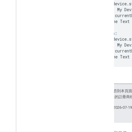
App
Install
Command
-
type
:
device.s
App
Search 指令
device
:
My Dev
state
:
current
App
Select
Command
is
:
Some Text
Brightness 相對指令
選取頻道指令
condition
:
相對管道指令
type
:
device.s
回傳管道指令
device
:
My Dev
state
:
current
Cook
Command
is
:
Some Text
Dispense
Command
充電指令
Set
Fan
Speed
Command
Set
Fan
Speed
Relative
Command
反向 Fan
Command
除非另有註明，否則本頁
Fill
Command
和/或其關聯企業的註冊商
Set
Humidity
Command
上次更新時間：2026-07-1
溼度指令命令
尋找我的裝置指令
重新啟動命令
旋轉指令指令指令