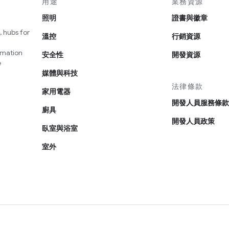
用途
業務資源
照明
證書與徽章
 hubs for
溫控
行銷資源
omation
安全性
開發資源
e
媒體與科技
法律條款
家用電器
開發人員服務條款
廚具
開發人員政策
臥室與浴室
室外