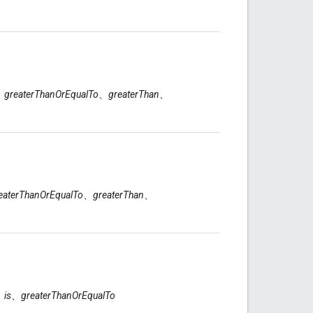
、
greaterThanOrEqualTo
、
greaterThan
、
eaterThanOrEqualTo
、
greaterThan
、
、
is
、
greaterThanOrEqualTo