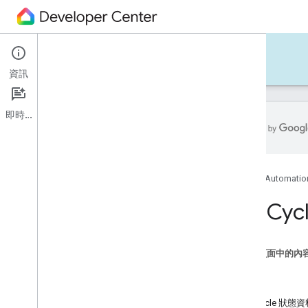
Automations Script Editor
資訊
即時通訊
建立指令碼自動化
指令碼自動化自動化範例
首頁
Automation
驗證錯誤和警告
Run
Cyc
入門指南
執行記錄
這個頁面中的內
參考資料
說明
自動化指令碼
欄位
中繼資料
RunCycle 狀態
自動封鎖