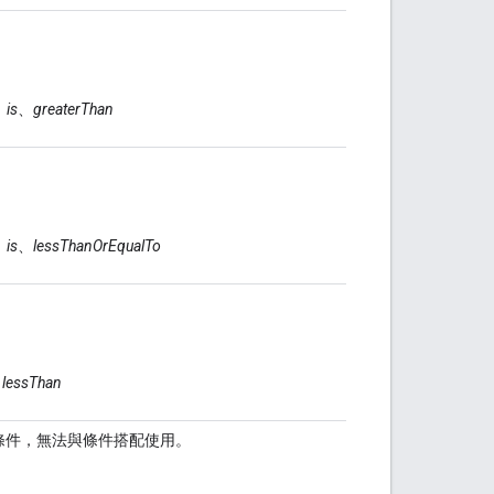
、
is
、
greaterThan
、
is
、
lessThanOrEqualTo
、
lessThan
條件，無法與條件搭配使用。