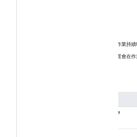
範例
語言基本概念
支援的啟動條件、條件和動作
支援的裝置
說明
結構
標準結構
適用於作業持續
實體結構
這類裝置會在作
Google Assistant
裝置
應用程式選擇器狀態
欄位
Arm
Disarm
State
亮度
Channel
State
鍵
色彩設定狀態
庫克州
device
Dock
State
能源儲存狀態
風扇狀態
state