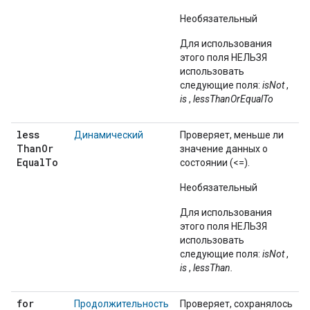
Необязательный
Для использования
этого поля НЕЛЬЗЯ
использовать
следующие поля:
isNot
,
is
,
lessThanOrEqualTo
less
Динамический
Проверяет, меньше ли
Than
Or
значение данных о
Equal
To
состоянии (<=).
Необязательный
Для использования
этого поля НЕЛЬЗЯ
использовать
следующие поля:
isNot
,
is
,
lessThan.
for
Продолжительность
Проверяет, сохранялось