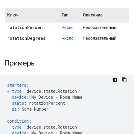
Ключ
Тип
Описание
rotation
Percent
Число
Необязательный
rotation
Degrees
Число
Необязательный
Примеры
starters
:
-
type
:
device.state.Rotation
device
:
My Device - Room Name
state
:
rotationPercent
is
:
Some Number
condition
:
type
:
device.state.Rotation
device
:
My Device - Room Name