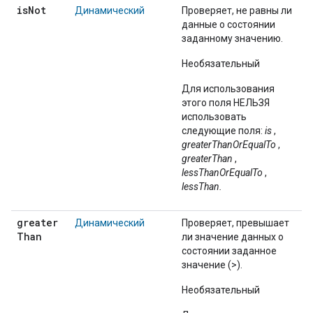
is
Not
Динамический
Проверяет, не равны ли
данные о состоянии
заданному значению.
Необязательный
Для использования
этого поля НЕЛЬЗЯ
использовать
следующие поля:
is
,
greaterThanOrEqualTo
,
greaterThan
,
lessThanOrEqualTo
,
lessThan.
greater
Динамический
Проверяет, превышает
Than
ли значение данных о
состоянии заданное
значение (>).
Необязательный