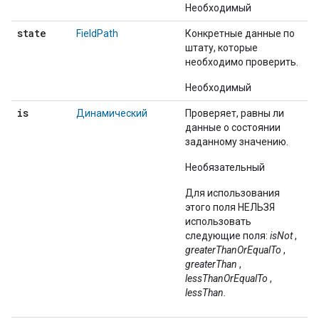
Необходимый
state
FieldPath
Конкретные данные по
штату, которые
необходимо проверить.
Необходимый
is
Динамический
Проверяет, равны ли
данные о состоянии
заданному значению.
Необязательный
Для использования
этого поля НЕЛЬЗЯ
использовать
следующие поля:
isNot
,
greaterThanOrEqualTo
,
greaterThan
,
lessThanOrEqualTo
,
lessThan.