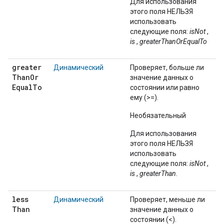
Для использования
этого поля НЕЛЬЗЯ
использовать
следующие поля:
isNot
,
is
,
greaterThanOrEqualTo
greater
Динамический
Проверяет, больше ли
Than
Or
значение данных о
Equal
To
состоянии или равно
ему (>=).
Необязательный
Для использования
этого поля НЕЛЬЗЯ
использовать
следующие поля:
isNot
,
is
,
greaterThan.
less
Динамический
Проверяет, меньше ли
Than
значение данных о
состоянии (<).