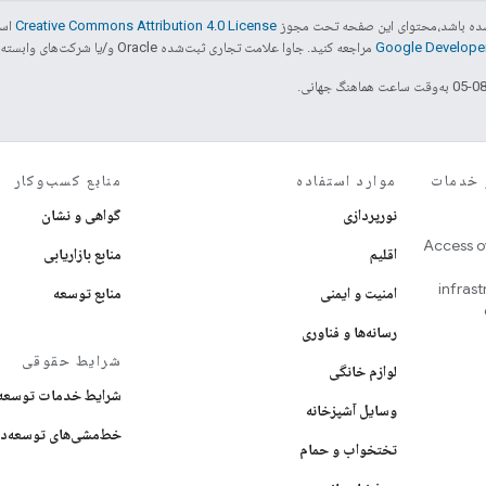
ر شده باشد،‌محتوای این صفحه تحت مجوز
Creative Commons Attribution 4.0 License
است
مراجعه کنید. جاوا علامت تجاری ثبت‌شده Oracle و/یا شرکت‌های وابسته به آن است.
 و خدمات
موارد استفاده
منابع کسب‌وکار
نورپردازی
گواهی و نشان
Access o
اقلیم
منابع بازاریابی
infras
امنیت و ایمنی
منابع توسعه
رسانه‌ها و فناوری
شرایط حقوقی
لوازم خانگی
شرایط خدمات توسعه‌
وسایل آشپزخانه
خط‌مشی‌های توسعه‌د
تختخواب و حمام