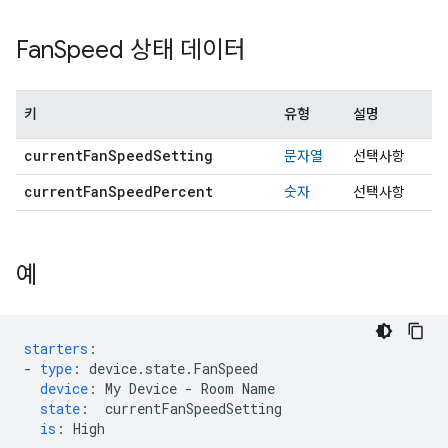
Fan
Speed 상태 데이터
키
유형
설명
current
Fan
Speed
Setting
문자열
선택사항
current
Fan
Speed
Percent
숫자
선택사항
예
starters
:
-
type
:
device.state.FanSpeed
device
:
My Device - Room Name
state
:
currentFanSpeedSetting
is
:
High