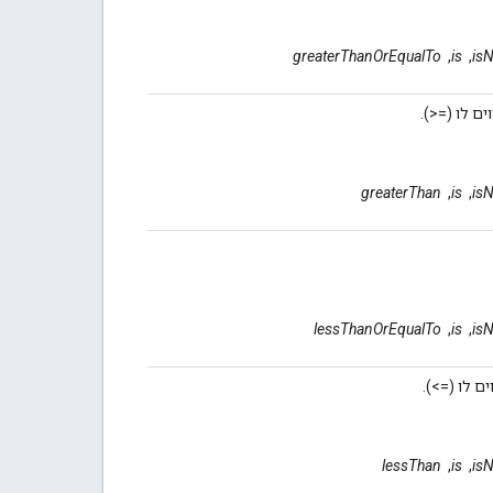
is
, ‏
is
, ‏
greaterThanOrEqualTo
(‎>=‎).
is
, ‏
is
, ‏
greaterThan
is
, ‏
is
, ‏
lessThanOrEqualTo
‎<=‎).
is
, ‏
is
, ‏
lessThan