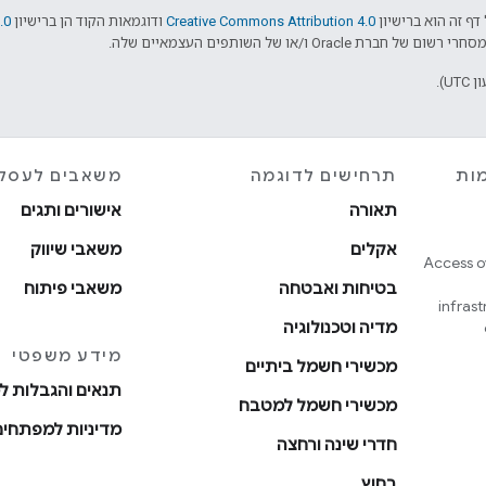
דף זה הוא ברישיון
Creative Commons Attribution 4.0
ודוגמאות הקוד הן ברישיון
.0
ות
תרחישים לדוגמה
משאבים לעסק
תאורה
אישורים ותגים
אקלים
משאבי שיווק
Access o
בטיחות ואבטחה
משאבי פיתוח
infras
מדיה וטכנולוגיה
מידע משפטי
מכשירי חשמל ביתיים
תנאים והגבלות 
מכשירי חשמל למטבח
מדיניות למפתחים
חדרי שינה ורחצה
בחוץ