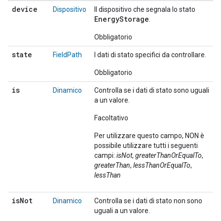
device
Dispositivo
Il dispositivo che segnala lo stato
EnergyStorage
.
Obbligatorio
state
FieldPath
I dati di stato specifici da controllare.
Obbligatorio
is
Dinamico
Controlla se i dati di stato sono uguali
a un valore.
Facoltativo
Per utilizzare questo campo, NON è
possibile utilizzare tutti i seguenti
campi:
isNot
,
greaterThanOrEqualTo
,
greaterThan
,
lessThanOrEqualTo
,
lessThan
is
Not
Dinamico
Controlla se i dati di stato non sono
uguali a un valore.