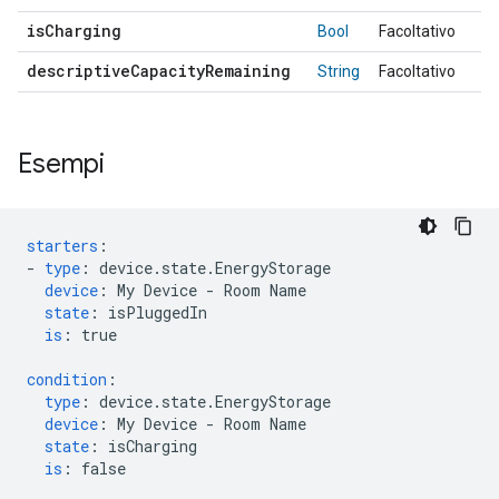
is
Charging
Bool
Facoltativo
descriptive
Capacity
Remaining
String
Facoltativo
Esempi
starters
:
-
type
:
device.state.EnergyStorage
device
:
My Device - Room Name
state
:
isPluggedIn
is
:
true
condition
:
type
:
device.state.EnergyStorage
device
:
My Device - Room Name
state
:
isCharging
is
:
false