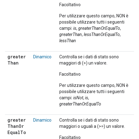
Facoltativo
Per utilizzare questo campo, NON è
possibile utilizzare tutti i seguenti
campi:
is
,
greaterThanOrEqualTo
,
greaterThan
,
lessThanOrEqualTo
,
lessThan
greater
Dinamico
Controlla se i dati di stato sono
Than
maggiori di (>) un valore.
Facoltativo
Per utilizzare questo campo, NON è
possibile utilizzare tutti i seguenti
campi:
isNot
,
is
,
greaterThanOrEqualTo
greater
Dinamico
Controlla se i dati di stato sono
Than
Or
maggiori o uguali a (>=) un valore.
Equal
To
Facoltativo