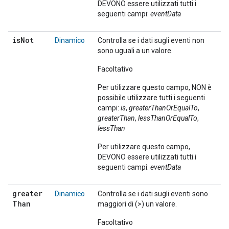
DEVONO essere utilizzati tutti i
seguenti campi:
eventData
is
Not
Dinamico
Controlla se i dati sugli eventi non
sono uguali a un valore.
Facoltativo
Per utilizzare questo campo, NON è
possibile utilizzare tutti i seguenti
campi:
is
,
greaterThanOrEqualTo
,
greaterThan
,
lessThanOrEqualTo
,
lessThan
Per utilizzare questo campo,
DEVONO essere utilizzati tutti i
seguenti campi:
eventData
greater
Dinamico
Controlla se i dati sugli eventi sono
Than
maggiori di (>) un valore.
Facoltativo