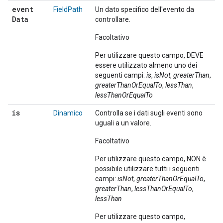
event
FieldPath
Un dato specifico dell'evento da
Data
controllare.
Facoltativo
Per utilizzare questo campo, DEVE
essere utilizzato almeno uno dei
seguenti campi:
is
,
isNot
,
greaterThan
,
greaterThanOrEqualTo
,
lessThan
,
lessThanOrEqualTo
is
Dinamico
Controlla se i dati sugli eventi sono
uguali a un valore.
Facoltativo
Per utilizzare questo campo, NON è
possibile utilizzare tutti i seguenti
campi:
isNot
,
greaterThanOrEqualTo
,
greaterThan
,
lessThanOrEqualTo
,
lessThan
Per utilizzare questo campo,