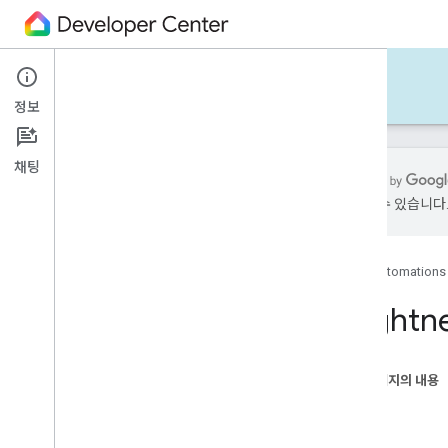
OpenCloseState
레코드 상태
회전 상태
Automations Script Editor
RunCycleState
정보
Sensor
State
State
시작 중지 상태
채팅
온도 제어 상태
온도 설정 상태
가 있을 수 있습니다
타이머 상태
볼륨 상태
고양이 감지 이벤트
홈
Automations 
동물 개 감지 이벤트
Brightn
기타 동물 감지 이벤트
초인종 누르기 이벤트
아는 사람 인식 이벤트
이 페이지의 내용
모르는 사람 감지 이벤트
설명
움직임 감지 이벤트
필드
움직이는 차량 감지 이벤트