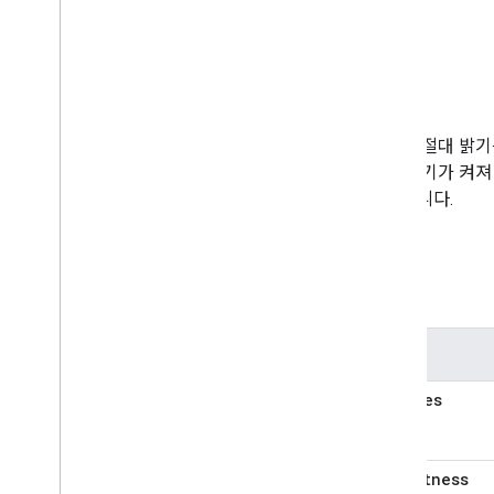
예
Package
Delivered
Event
사람 감지 이벤트
개인 대화 이벤트
설명
소리 활동
Arm
Disarm명령어
Brightness
Absolute
Command
기기의 절대 밝기
Dock
Command
되어 기기가 켜져
설정 입력 명령어
변경됩니다.
다음 입력 명령어
이전 입력 명령어
Stop
Light
Effect
Command
필드
Light
Effect
Sleep
Command
조명 효과 깨우기 명령어
Light
Effect
Pulse명령어
키
조명 효과 색상 루프 명령어
devices
Lock잠금 명령
비회원 네트워크 명령어 사용 중지
Network
Profile
Command 사용 중
지
brightness