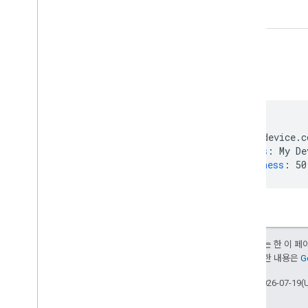
On
Off
Command
Open
Close
Command
시작 중지 명령
Pause
Unpause
Command
예
온도 조절기 온도 설정 지점 명령어
온도 조절기 온도 설정 범위 명령어
온도 조절기 설정 모드 명령어
음소거 명령어
actions
:
type
:
device.c
볼륨 설정
devices
:
My De
Color
Absolute
Command
brightness
:
50
앱 설치 명령어
App
Search 명령어
App
Select
Command
밝기 상대 명령어
Select
Channel
Command
달리 명시되지 않는 한 이 
상대 채널 명령어
부여됩니다. 자세한 내용은
G
Return
Channel
Command
최종 업데이트: 2026-07-19(
요리사
Dispense
Command 클래스의 생성