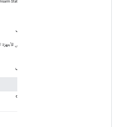
isarm State Data
أساسيات اللغة
أمثلة
إجراءات التفعيل والشروط والإجراءات المتاحة
الأجهزة المعتمدة
الوصف
الهياكل
هياكل عادية
بالنسبة إلى الأجهزة ا
هياكل الكيانات
Google Assistant
الجهاز
الحقول
حالة تحديد التطبيق
ذراع ديزارم
حالة السطوع
المفتاح
حالة القناة
حالة إعداد الألوان
device
ولاية كوك
حالة الولاية
حالة وحدة تخزين الطاقة
state
موقع Speed
Speed