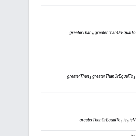
greaterThanOrEqualTo
و
greaterThan
greaterThanOrEqualTo
و
greaterThan
isN
و
is
و
greaterThanOrEqualTo
ّنة.