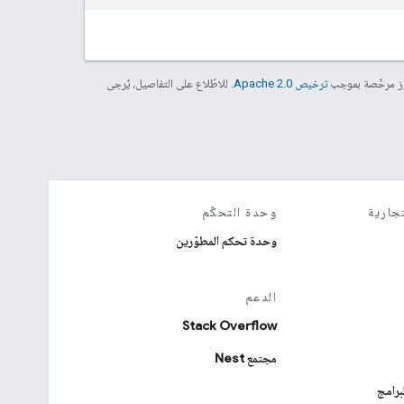
موز مرخّصة بموجب
ترخيص Apache 2.0‏
. للاطّلاع على التفاصيل، يُرجى
جارية
وحدة التحكّم
وحدة تحكم المطوّرين
الدعم
Stack Overflow
مجتمع Nest
برامج