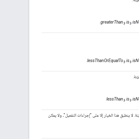
isN
و
is
و
greaterThan
.
isN
و
is
و
lessThanOrEqualTo
.
ّنة.
isN
و
is
و
lessThan
نة. لا ينطبق هذا الخيار إلا على "إجراءات التفعيل"، ولا يمكن