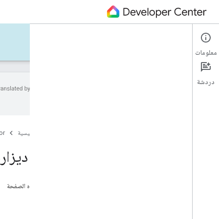
Automations Script Editor
معلومات
دردشة
الأخطاء.
إنشاء برمجة آلية للنص البرمجي
أمثلة على عمليات التشغيل المبرمَج البرمجية
الصفحة الرئيسية
or
أخطاء وتحذيرات التحقق من الصحة
دليل البدء
ذراع ديزار
سجلّات التنفيذ
المرجع
على هذه الصفحة
نص البرمجة
الوصف
البيانات الوصفية
الحقول
حظر عمليات التشغيل المبرمَج