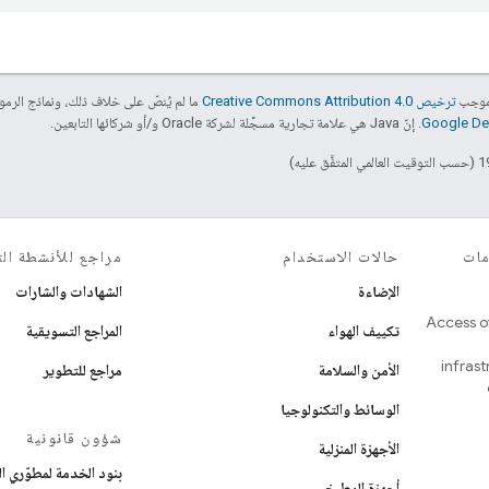
بموجب
ترخيص Creative Commons Attribution 4.0‏
ما لم يُنصّ على خلاف ذلك، ونماذج الر
. إنّ Java هي علامة تجارية مسجَّلة لشركة Oracle و/أو شركائها التابعين.
مات
حالات الاستخدام
مراجع للأنشطة الت
الإضاءة
الشهادات والشارات
Access o
تكييف الهواء
المراجع التسويقية
infras
الأمن والسلامة
مراجع للتطوير
الوسائط والتكنولوجيا
شؤون قانونية
الأجهزة المنزلية
بنود الخدمة لمطوّري ال
أجهزة المطبخ