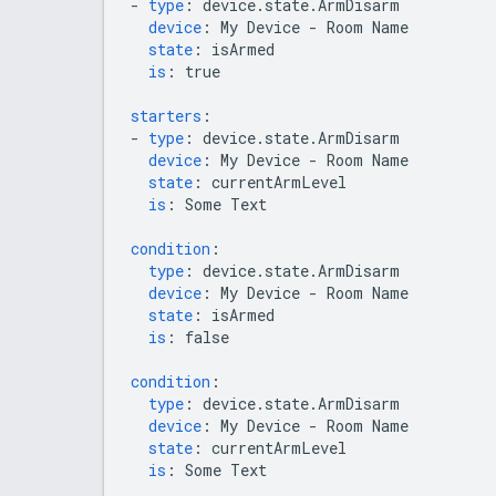
-
type
:
device.state.ArmDisarm
device
:
My Device - Room Name
state
:
isArmed
is
:
true
starters
:
-
type
:
device.state.ArmDisarm
device
:
My Device - Room Name
state
:
currentArmLevel
is
:
Some Text
condition
:
type
:
device.state.ArmDisarm
device
:
My Device - Room Name
state
:
isArmed
is
:
false
condition
:
type
:
device.state.ArmDisarm
device
:
My Device - Room Name
state
:
currentArmLevel
is
:
Some Text