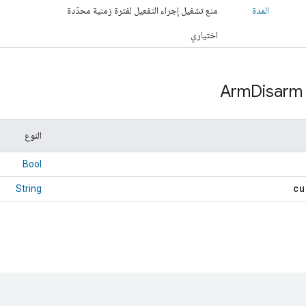
المدة
منع تشغيل إجراء التفعيل لفترة زمنية محدّدة
اختياري
Arm
Disarm 
النوع
Bool
cu
String